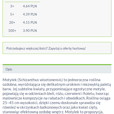
3+
4.64
PLN
5+
4.39
PLN
20+
4.15
PLN
100+
3.90
PLN
Potrzebujesz większej ilości? Zapytaj o ofertę hurtową!
Opis
Motylek (Schizanthus wisetonensis) to jednoroczna roślina
ozdobna, wyróżniająca się delikatnym urokiem i niezwykłą paletą
barw. Jej subtelne kwiaty, przypominające egzotyczne motyle,
pojawiają się w odcieniach bieli, różu, czerwieni i fioletu, tworząc
malownicze kompozycje na rabatach i obwódkach. Roślina osiąga
25–45 cm wysokości, dzięki czemu doskonale sprawdza się
również w skrzynkach balkonowych oraz jako kwiat cięty,
stanowiąc efektowną ozdobę wnętrz. Motylek to propozycja,