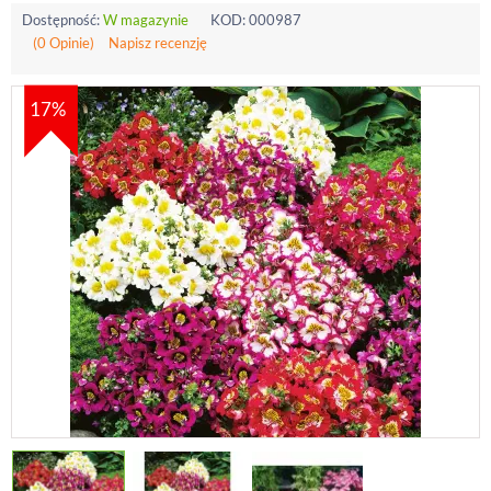
Dostępność:
W magazynie
KOD:
000987
(0 Opinie)
Napisz recenzję
17%