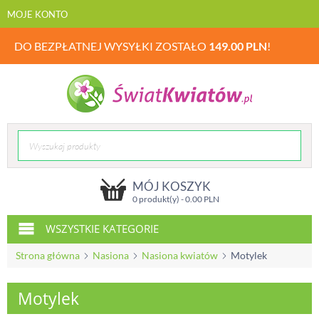
MOJE KONTO
DO BEZPŁATNEJ WYSYŁKI ZOSTAŁO
149.00
PLN
!
MÓJ KOSZYK
0 produkt(y) -
0.00
PLN
WSZYSTKIE KATEGORIE
Strona główna
Nasiona
Nasiona kwiatów
Motylek
Motylek