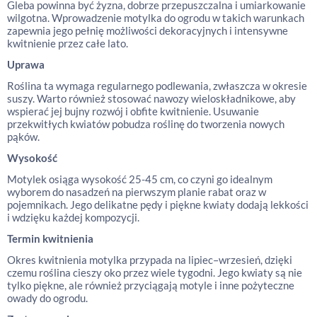
Gleba powinna być żyzna, dobrze przepuszczalna i umiarkowanie
wilgotna. Wprowadzenie motylka do ogrodu w takich warunkach
zapewnia jego pełnię możliwości dekoracyjnych i intensywne
kwitnienie przez całe lato.
Uprawa
Roślina ta wymaga regularnego podlewania, zwłaszcza w okresie
suszy. Warto również stosować nawozy wieloskładnikowe, aby
wspierać jej bujny rozwój i obfite kwitnienie. Usuwanie
przekwitłych kwiatów pobudza roślinę do tworzenia nowych
pąków.
Wysokość
Motylek osiąga wysokość 25-45 cm, co czyni go idealnym
wyborem do nasadzeń na pierwszym planie rabat oraz w
pojemnikach. Jego delikatne pędy i piękne kwiaty dodają lekkości
i wdzięku każdej kompozycji.
Termin kwitnienia
Okres kwitnienia motylka przypada na lipiec–wrzesień, dzięki
czemu roślina cieszy oko przez wiele tygodni. Jego kwiaty są nie
tylko piękne, ale również przyciągają motyle i inne pożyteczne
owady do ogrodu.