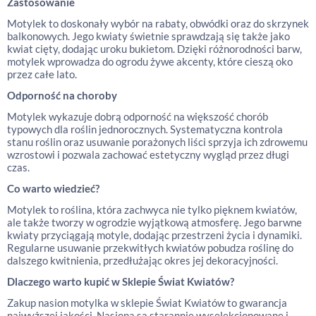
Zastosowanie
Motylek to doskonały wybór na rabaty, obwódki oraz do skrzynek
balkonowych. Jego kwiaty świetnie sprawdzają się także jako
kwiat cięty, dodając uroku bukietom. Dzięki różnorodności barw,
motylek wprowadza do ogrodu żywe akcenty, które cieszą oko
przez całe lato.
Odporność na choroby
Motylek wykazuje dobrą odporność na większość chorób
typowych dla roślin jednorocznych. Systematyczna kontrola
stanu roślin oraz usuwanie porażonych liści sprzyja ich zdrowemu
wzrostowi i pozwala zachować estetyczny wygląd przez długi
czas.
Co warto wiedzieć?
Motylek to roślina, która zachwyca nie tylko pięknem kwiatów,
ale także tworzy w ogrodzie wyjątkową atmosferę. Jego barwne
kwiaty przyciągają motyle, dodając przestrzeni życia i dynamiki.
Regularne usuwanie przekwitłych kwiatów pobudza roślinę do
dalszego kwitnienia, przedłużając okres jej dekoracyjności.
Dlaczego warto kupić w Sklepie Świat Kwiatów?
Zakup nasion motylka w sklepie Świat Kwiatów to gwarancja
najwyższej jakości. Nasiona są starannie wyselekcjonowane i