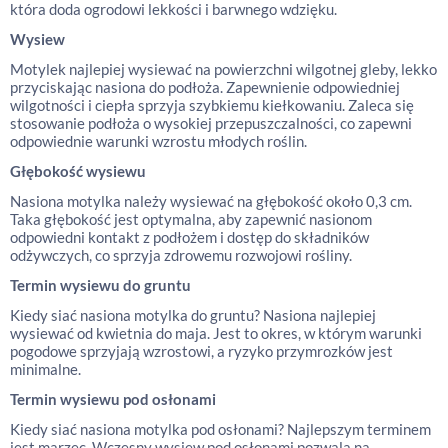
która doda ogrodowi lekkości i barwnego wdzięku.
Wysiew
Motylek najlepiej wysiewać na powierzchni wilgotnej gleby, lekko
przyciskając nasiona do podłoża. Zapewnienie odpowiedniej
wilgotności i ciepła sprzyja szybkiemu kiełkowaniu. Zaleca się
stosowanie podłoża o wysokiej przepuszczalności, co zapewni
odpowiednie warunki wzrostu młodych roślin.
Głębokość wysiewu
Nasiona motylka należy wysiewać na głębokość około 0,3 cm.
Taka głębokość jest optymalna, aby zapewnić nasionom
odpowiedni kontakt z podłożem i dostęp do składników
odżywczych, co sprzyja zdrowemu rozwojowi rośliny.
Termin wysiewu do gruntu
Kiedy siać nasiona motylka do gruntu? Nasiona najlepiej
wysiewać od kwietnia do maja. Jest to okres, w którym warunki
pogodowe sprzyjają wzrostowi, a ryzyko przymrozków jest
minimalne.
Termin wysiewu pod osłonami
Kiedy siać nasiona motylka pod osłonami? Najlepszym terminem
jest marzec. Wczesny wysiew pod osłonami pozwala na