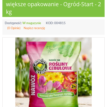
większe opakowanie - Ogród-Start - 2
kg
Dostępność:
W magazynie
KOD:
004815
(0 Opinie)
Napisz recenzję