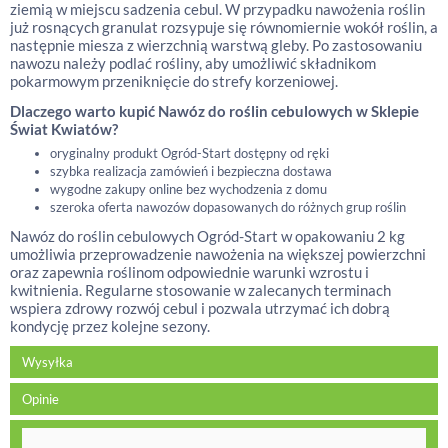
ziemią w miejscu sadzenia cebul. W przypadku nawożenia roślin
już rosnących granulat rozsypuje się równomiernie wokół roślin, a
następnie miesza z wierzchnią warstwą gleby. Po zastosowaniu
nawozu należy podlać rośliny, aby umożliwić składnikom
pokarmowym przeniknięcie do strefy korzeniowej.
Dlaczego warto kupić Nawóz do roślin cebulowych w Sklepie
Świat Kwiatów?
oryginalny produkt Ogród-Start dostępny od ręki
szybka realizacja zamówień i bezpieczna dostawa
wygodne zakupy online bez wychodzenia z domu
szeroka oferta nawozów dopasowanych do różnych grup roślin
Nawóz do roślin cebulowych Ogród-Start w opakowaniu 2 kg
umożliwia przeprowadzenie nawożenia na większej powierzchni
oraz zapewnia roślinom odpowiednie warunki wzrostu i
kwitnienia. Regularne stosowanie w zalecanych terminach
wspiera zdrowy rozwój cebul i pozwala utrzymać ich dobrą
kondycję przez kolejne sezony.
Wysyłka
Opinie