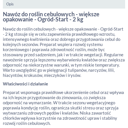
Opis
Nawóz do roślin cebulowych - większe
opakowanie - Ogród-Start - 2 kg
Nawóz do roślin cebulowych - większe opakowanie - Ogród-Start
- 2 kg stosuje się w celu zapewnienia prawidłowego wzrostu,
intensywnego kwitnienia oraz dobrego przygotowania cebul do
kolejnych sezonów. Preparat wspiera rozwój systemu
korzeniowego i poprawia zdrowotność roślin, może byc
stosowany przed sadzeniem, jak i w trakcie wegetacji. Regularne
nawożenie sprzyja lepszemu wybarwieniu kwiatów oraz zwiększa
odporność na niekorzystne warunki, w tym niskie temperatury.
Warto uwzględnić go w pielęgnacji tulipanów, narcyzów, lilii,
hiacyntów, krokusów, mieczyków i irysów.
Właściwości i działanie
Preparat wspomaga prawidłowe ukorzenienie cebul oraz wpływa
na ich lepsze przygotowanie do zimowania, co zwiększa
odporność na wymarzanie. W trakcie sezonu wegetacyjnego
poprawia kondycję roślin, ogranicza skutki stresu oraz sprzyja
wytwarzaniu zdrowych pędów i kwiatów. Niska zawartość
chlorków wpływa korzystnie na zdrowotność upraw i stabilny
rozwój roślin cebulowych.