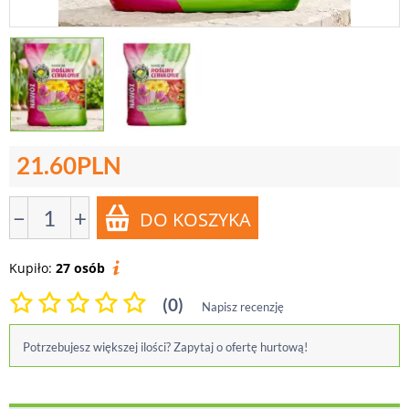
21.60
PLN
−
+
Kupiło:
27 osób
(0)
Napisz recenzję
Potrzebujesz większej ilości? Zapytaj o ofertę hurtową!