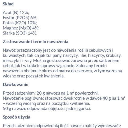
Skład
Azot (N) 12%;
Fosfor (P2O5) 6%;
Potas (K2O) 10%;
Magnez (MgO) 4%;
Siarka (SO3) 14%.
Zastosowanie i termin nawożenia
Nawóz przeznaczony jest do nawożenia roślin cebulowych i
bulwiastych, takich jak tulipany, narcyzy, lilie, hiacynty, krokusy,
mieczyki i irysy. Można go stosować zarówno przed sadzeniem
cebul, jak i w trakcie uprawy w gruncie. Zalecany termin
nawożenia obejmuje okres od marca do czerwca, w tym wczesną
wiosnę oraz początek kwitnienia.
Dawkowanie
Przed sadzeniem: 20 g nawozu na 1 m² powierzchni.
Nawożenie pogłówne: stosować dwukrotnie w dawce 40 g na 1 m²
– wczesną wiosną oraz na początku kwitnienia.
50 g nawozu odpowiada objętości jednej garści.
Sposób użycia
Przed sadzeniem odpowiednią ilość nawozu należy wymieszać z