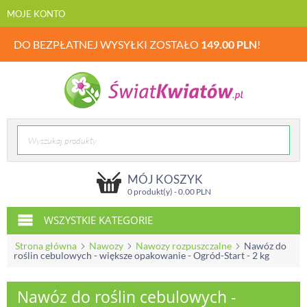
MOJE KONTO
DO BEZPŁATNEJ WYSYŁKI ZOSTAŁO
149.00
PLN
!
MÓJ KOSZYK
0 produkt(y) -
0.00
PLN
WSZYSTKIE KATEGORIE
Strona główna
Nawozy
Nawozy rozpuszczalne
Nawóz do
roślin cebulowych - większe opakowanie - Ogród-Start - 2 kg
Nawóz do roślin cebulowych -