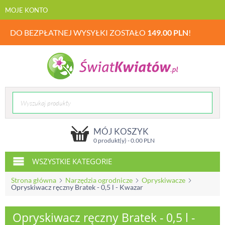
MOJE KONTO
DO BEZPŁATNEJ WYSYŁKI ZOSTAŁO
149.00
PLN
!
MÓJ KOSZYK
0 produkt(y) -
0.00
PLN
WSZYSTKIE KATEGORIE
Strona główna
Narzędzia ogrodnicze
Opryskiwacze
Opryskiwacz ręczny Bratek - 0,5 l - Kwazar
Opryskiwacz ręczny Bratek - 0,5 l -