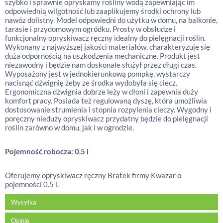
szybko i sprawnie opryskamy rośliny wodą zapewniając im
odpowiednią wilgotność lub zaaplikujemy środki ochrony lub
nawóz dolistny. Model odpowiedni do użytku w domu, na balkonie,
tarasie i przydomowym ogródku. Prosty w obsłudze i
funkcjonalny opryskiwacz ręczny idealny do pielęgnacji roślin.
Wykonany z najwyższej jakości materiałów, charakteryzuje się
duża odpornością na uszkodzenia mechaniczne. Produkt jest
niezawodny i będzie nam doskonale służył przez długi czas.
Wyposażony jest w jednokierunkową pompkę, wystarczy
nacisnąć dźwignię żeby ze środka wydobyła się ciecz.
Ergonomiczna dźwignia dobrze leży w dłoni i zapewnia duży
komfort pracy. Posiada też regulowaną dyszę, która umożliwia
dostosowanie strumienia i stopnia rozpylenia cieczy. Wygodny i
poręczny nieduży opryskiwacz przydatny będzie do pielęgnacji
roślin zarówno w domu, jak i w ogrodzie.
Pojemność robocza: 0.5 l
Oferujemy opryskiwacz ręczny Bratek firmy Kwazar o
pojemności 0.5 l.
Wysyłka
Opinie