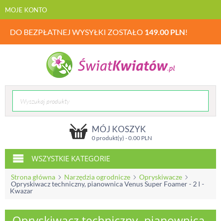
MOJE KONTO
DO BEZPŁATNEJ WYSYŁKI ZOSTAŁO
149.00
PLN
!
MÓJ KOSZYK
0 produkt(y) -
0.00
PLN
WSZYSTKIE KATEGORIE
Strona główna
Narzędzia ogrodnicze
Opryskiwacze
Opryskiwacz techniczny, pianownica Venus Super Foamer - 2 l -
Kwazar
Opryskiwacz techniczny, pianownica