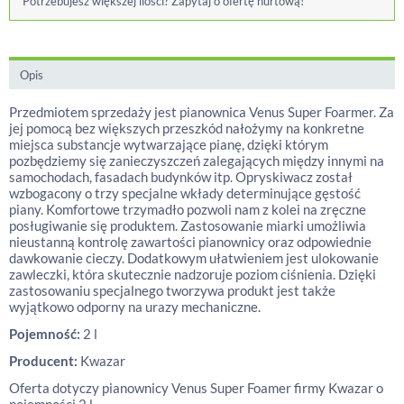
Potrzebujesz większej ilości? Zapytaj o ofertę hurtową!
Opis
Przedmiotem sprzedaży jest pianownica Venus Super Foarmer. Za
jej pomocą bez większych przeszkód nałożymy na konkretne
miejsca substancje wytwarzające pianę, dzięki którym
pozbędziemy się zanieczyszczeń zalegających między innymi na
samochodach, fasadach budynków itp. Opryskiwacz został
wzbogacony o trzy specjalne wkłady determinujące gęstość
piany. Komfortowe trzymadło pozwoli nam z kolei na zręczne
posługiwanie się produktem. Zastosowanie miarki umożliwia
nieustanną kontrolę zawartości pianownicy oraz odpowiednie
dawkowanie cieczy. Dodatkowym ułatwieniem jest ulokowanie
zawleczki, która skutecznie nadzoruje poziom ciśnienia. Dzięki
zastosowaniu specjalnego tworzywa produkt jest także
wyjątkowo odporny na urazy mechaniczne.
Pojemność:
2 l
Producent:
Kwazar
Oferta dotyczy pianownicy Venus Super Foamer firmy Kwazar o