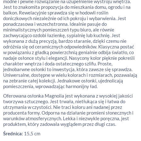
modne i pewne rozwiązanie na uzupełnienie wystroju wnętrza.
Jest to znakomita propozycja do mieszkania domu, ogrodu i na
balkon. Rewelacyjnie sprawdza się w hodowli roślin
doniczkowych niezależnie od ich pokroju i wybarwienia. Jest
ponadczasowa i wszechstronna. Idealnie pasuje do
minimalistycznych pomieszczeń typu biuro, ale równie
zachwycająco ozdobi łazienkę, sypialnię lub kuchnię. Jest
wykonana z dużą precyzją, bardzo staranie, dzięki czemu nie
odróżnia się od ceramicznych odpowiedników. Klasyczna postać
w powiązaniu z gładką powierzchnią genialnie odbija światło, co
nadaje osłonce stylu i elegancji. Nasycony kolor pięknie pokreśli
charakter wnętrza i doda ostatecznego szlifu. Proste,
jednobarwne osłonki to inwestycja, która zawsze się sprawdza.
Uniwersalne, dostępne w wielu kolorach i rozmiarach, pozawalają
na zebranie całej kolekcji. Jednakowe osłonki, ujednolicają
pomieszczenia, wprowadzając harmonijny ład.
Oferowana osłonka Magnolia jest wykonana z wysokiej jakości
tworzywa sztucznego. Jest trwała, nietłukąca się i łatwa do
utrzymania w czystości. Nie traci koloru ani nadanej przez
producenta formy. Odporna na działanie promieni słonecznych i
warunków atmosferycznych. Lekka i niezwykle poręczna, jest
produktem, który zadowala wyglądem przez długi czas.
Średnica:
15,5 cm