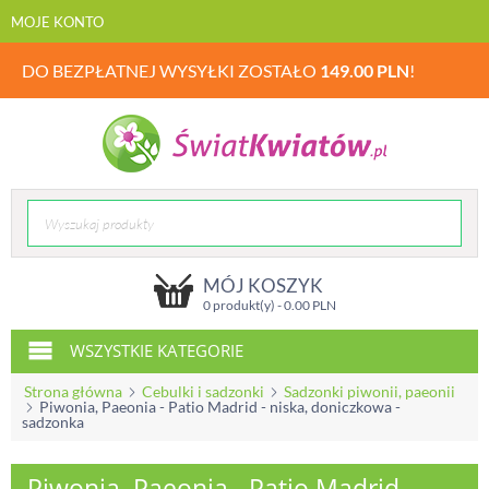
MOJE KONTO
DO BEZPŁATNEJ WYSYŁKI ZOSTAŁO
149.00
PLN
!
MÓJ KOSZYK
0 produkt(y) -
0.00
PLN
WSZYSTKIE KATEGORIE
Strona główna
Cebulki i sadzonki
Sadzonki piwonii, paeonii
Piwonia, Paeonia - Patio Madrid - niska, doniczkowa -
sadzonka
Piwonia, Paeonia - Patio Madrid -