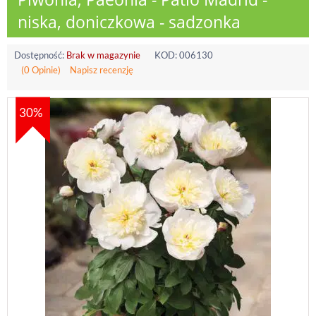
niska, doniczkowa - sadzonka
Dostępność:
Brak w magazynie
KOD:
006130
(0 Opinie)
Napisz recenzję
30%