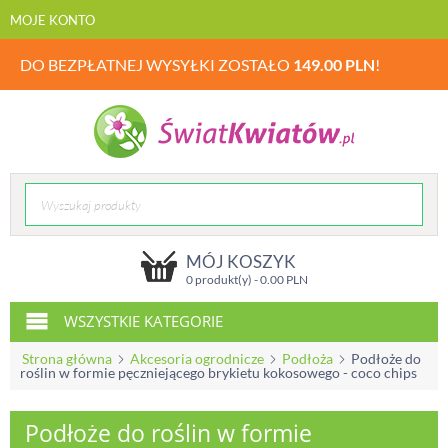
MOJE KONTO
DO BEZPŁATNEJ WYSYŁKI ZOSTAŁO
149.00
PLN
!
MÓJ KOSZYK
0 produkt(y) -
0.00
PLN
WSZYSTKIE KATEGORIE
Strona główna
Akcesoria ogrodnicze
Podłoża
Podłoże do
roślin w formie pęczniejącego brykietu kokosowego - coco chips
Podłoże do roślin w formie