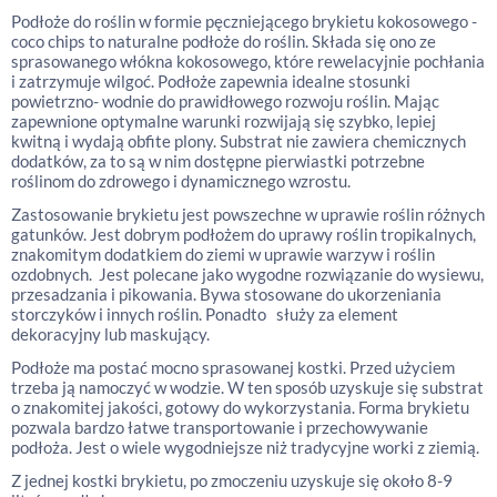
Podłoże do roślin w formie pęczniejącego brykietu kokosowego -
coco chips to naturalne podłoże do roślin. Składa się ono ze
sprasowanego włókna kokosowego, które rewelacyjnie pochłania
i zatrzymuje wilgoć. Podłoże zapewnia idealne stosunki
powietrzno- wodnie do prawidłowego rozwoju roślin. Mając
zapewnione optymalne warunki rozwijają się szybko, lepiej
kwitną i wydają obfite plony. Substrat nie zawiera chemicznych
dodatków, za to są w nim dostępne pierwiastki potrzebne
roślinom do zdrowego i dynamicznego wzrostu.
Zastosowanie brykietu jest powszechne w uprawie roślin różnych
gatunków. Jest dobrym podłożem do uprawy roślin tropikalnych,
znakomitym dodatkiem do ziemi w uprawie warzyw i roślin
ozdobnych. Jest polecane jako wygodne rozwiązanie do wysiewu,
przesadzania i pikowania. Bywa stosowane do ukorzeniania
storczyków i innych roślin. Ponadto służy za element
dekoracyjny lub maskujący.
Podłoże ma postać mocno sprasowanej kostki. Przed użyciem
trzeba ją namoczyć w wodzie. W ten sposób uzyskuje się substrat
o znakomitej jakości, gotowy do wykorzystania. Forma brykietu
pozwala bardzo łatwe transportowanie i przechowywanie
podłoża. Jest o wiele wygodniejsze niż tradycyjne worki z ziemią.
Z jednej kostki brykietu, po zmoczeniu uzyskuje się około 8-9