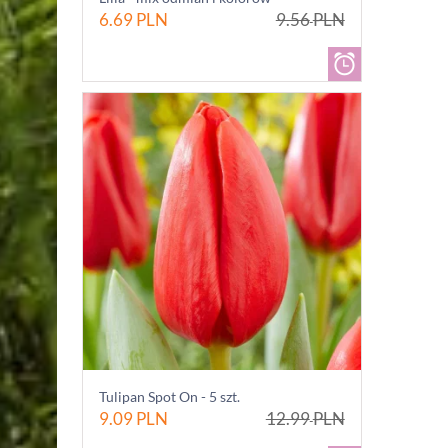
6.69
PLN
9.56
PLN
Tulipan Spot On - 5 szt.
9.09
PLN
12.99
PLN