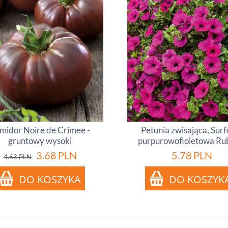
midor Noire de Crimee -
Petunia zwisająca, Surf
gruntowy wysoki
purpurowofioletowa Ru
3.68
PLN
5.78
PLN
4.63
PLN