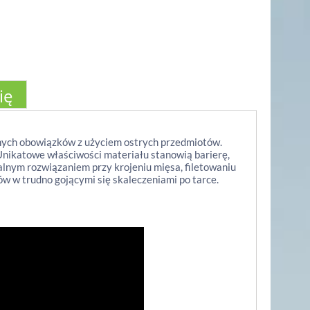
ię
ych obowiązków z użyciem ostrych przedmiotów.
Unikatowe właściwości materiału stanowią barierę,
alnym rozwiązaniem przy krojeniu mięsa, filetowaniu
tów w trudno gojącymi się skaleczeniami po tarce.