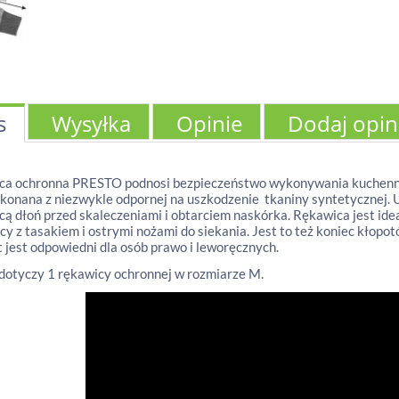
s
Wysyłka
Opinie
Dodaj opin
ca ochronna PRESTO podnosi bezpieczeństwo wykonywania kuchenn
konana z niezwykle odpornej na uszkodzenie tkaniny syntetycznej. 
cą dłoń przed skaleczeniami i obtarciem naskórka. Rękawica jest ide
acy z tasakiem i ostrymi nożami do siekania. Jest to też koniec kłopo
 jest odpowiedni dla osób prawo i leworęcznych.
dotyczy 1 rękawicy ochronnej w rozmiarze M.