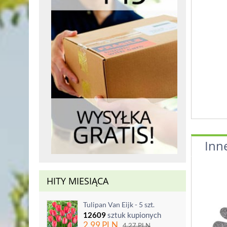
Inn
HITY MIESIĄCA
Tulipan Van Eijk - 5 szt.
12609
sztuk kupionych
2.99
PLN
4.27
PLN