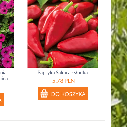
inia
Papryka Sakura - słodka
bina
5.78
PLN