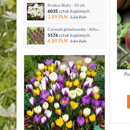
Krokus Biały - 10 szt.
6035
sztuk kupionych
3.89
PLN
5.56
PLN
Czosnek główkowaty - Allium sphaerocephalon - 20 szt.
5576
sztuk kupionych
6.89
PLN
9.84
PLN
Po