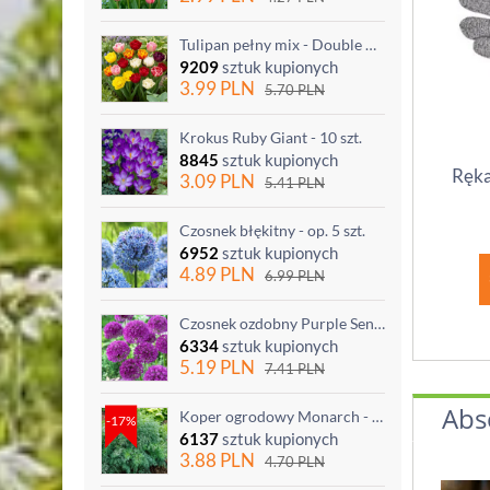
Tulipan pełny mix - Double mix - 5 szt.
9209
sztuk kupionych
3.99
PLN
5.70
PLN
Krokus Ruby Giant - 10 szt.
8845
sztuk kupionych
Ręka
3.09
PLN
5.41
PLN
Czosnek błękitny - op. 5 szt.
6952
sztuk kupionych
4.89
PLN
6.99
PLN
Czosnek ozdobny Purple Sensation - op. 3 szt.
6334
sztuk kupionych
5.19
PLN
7.41
PLN
Abs
Koper ogrodowy Monarch - po ścięciu odrasta
-17%
6137
sztuk kupionych
3.88
PLN
4.70
PLN