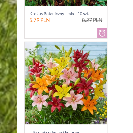
Krokus Botaniczny - mix - 10 szt.
5.79
PLN
8.27
PLN
Lilia - mix odmian i kolorów