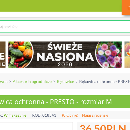
ówna
Akcesoria ogrodnicze
Rękawice
Rękawica ochronna - PREST
wica ochronna - PRESTO - rozmiar M
ć:
W magazynie
KOD:
018541
(0 Opinie)
Napisz recenzję
36.50
PLN