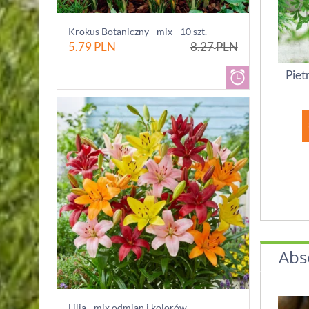
Krokus Botaniczny - mix - 10 szt.
5.79
PLN
8.27
PLN
Piet
Abs
Lilia - mix odmian i kolorów