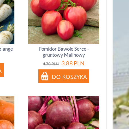
lblange
Pomidor Bawole Serce -
gruntowy Malinowy
3.88
PLN
4.70
PLN