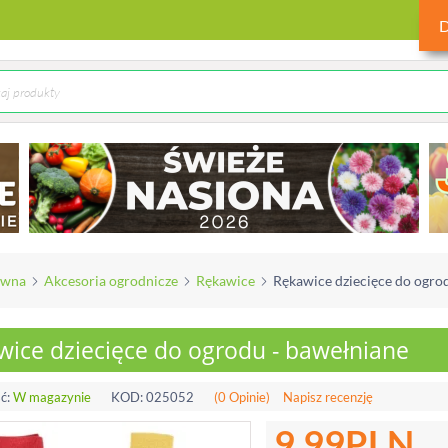
ówna
Akcesoria ogrodnicze
Rękawice
Rękawice dziecięce do ogro
wice dziecięce do ogrodu - bawełniane
ć:
W magazynie
KOD:
025052
(0 Opinie)
Napisz recenzję
9.99
PLN