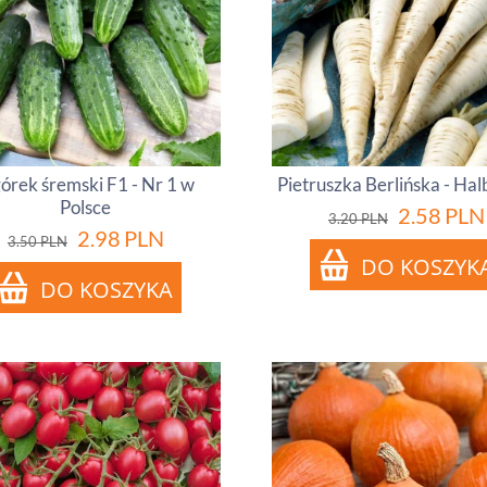
órek śremski F1 - Nr 1 w
Pietruszka Berlińska - Ha
Polsce
2.58
PLN
3.20
PLN
2.98
PLN
3.50
PLN