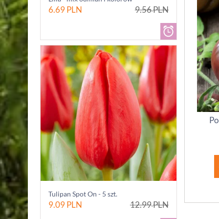
6.69
PLN
9.56
PLN
Po
Tulipan Spot On - 5 szt.
9.09
PLN
12.99
PLN