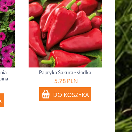
inia
Papryka Sakura - słodka
bina
5.78
PLN