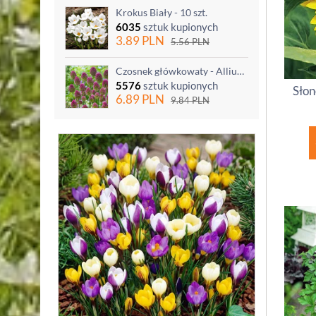
Krokus Biały - 10 szt.
6035
sztuk kupionych
3.89
PLN
5.56
PLN
Czosnek główkowaty - Allium sphaerocephalon - 20 szt.
5576
sztuk kupionych
Słon
6.89
PLN
9.84
PLN