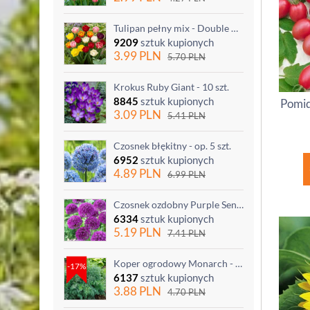
Tulipan pełny mix - Double mix - 5 szt.
9209
sztuk kupionych
3.99
PLN
5.70
PLN
Krokus Ruby Giant - 10 szt.
8845
sztuk kupionych
Pomid
3.09
PLN
5.41
PLN
Czosnek błękitny - op. 5 szt.
6952
sztuk kupionych
4.89
PLN
6.99
PLN
Czosnek ozdobny Purple Sensation - op. 3 szt.
6334
sztuk kupionych
5.19
PLN
7.41
PLN
Koper ogrodowy Monarch - po ścięciu odrasta
-17%
6137
sztuk kupionych
3.88
PLN
4.70
PLN