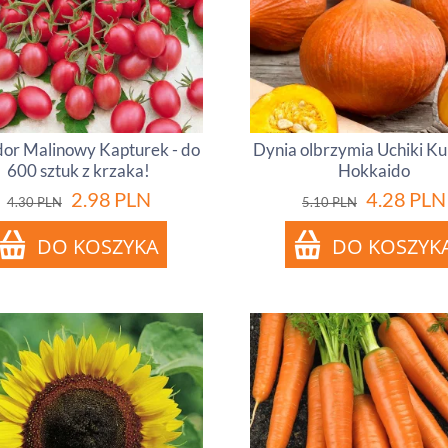
or Malinowy Kapturek - do
Dynia olbrzymia Uchiki Kur
600 sztuk z krzaka!
Hokkaido
2.98
PLN
4.28
PLN
4.30
PLN
5.10
PLN