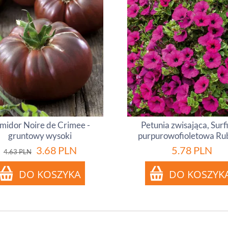
midor Noire de Crimee -
Petunia zwisająca, Surf
gruntowy wysoki
purpurowofioletowa Ru
3.68
PLN
5.78
PLN
4.63
PLN