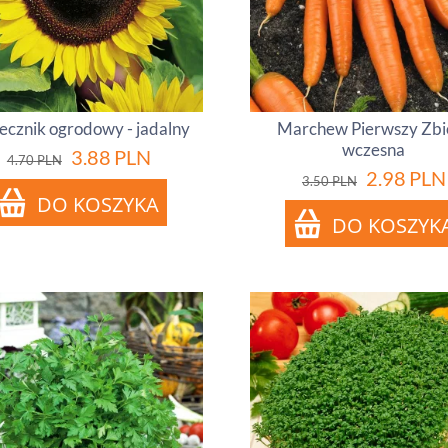
ecznik ogrodowy - jadalny
Marchew Pierwszy Zbió
wczesna
3.88
PLN
4.70
PLN
2.98
PLN
3.50
PLN