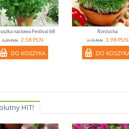
ruszka naciowa Festival 68
Rzeżucha
2.58
PLN
1.98
PLN
3.20
PLN
2.73
PLN
olutny HIT!