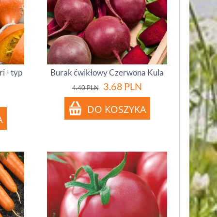
i - typ
Burak ćwikłowy Czerwona Kula
3.68
PLN
4.40
PLN