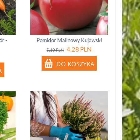
r -
Pomidor Malinowy Kujawski
4.28
PLN
5.10
PLN