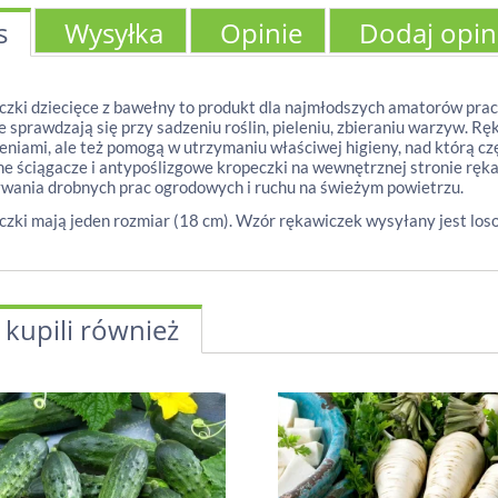
s
Wysyłka
Opinie
Dodaj opin
zki dziecięce z bawełny to produkt dla najmłodszych amatorów pra
e sprawdzają się przy sadzeniu roślin, pieleniu, zbieraniu warzyw. Rę
eniami, ale też pomogą w utrzymaniu właściwej higieny, nad którą
ne ściągacze i antypoślizgowe kropeczki na wewnętrznej stronie ręka
ania drobnych prac ogrodowych i ruchu na świeżym powietrzu.
zki mają jeden rozmiar (18 cm). Wzór rękawiczek wysyłany jest los
 kupili również