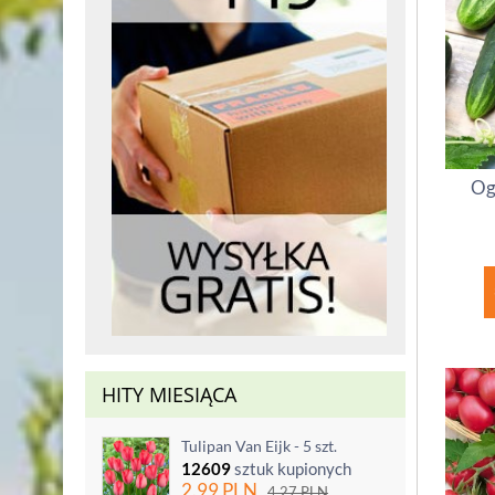
Og
HITY MIESIĄCA
Tulipan Van Eijk - 5 szt.
12609
sztuk kupionych
2.99
PLN
4.27
PLN