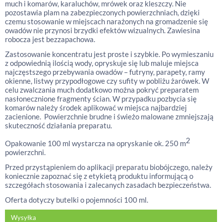
much i komarów, karaluchów, mrówek oraz kleszczy. Nie
pozostawia plam na zabezpieczonych powierzchniach, dzięki
czemu stosowanie w miejscach narażonych na gromadzenie się
owadów nie przynosi brzydki efektów wizualnych. Zawiesina
robocza jest bezzapachowa.
Zastosowanie koncentratu jest proste i szybkie. Po wymieszaniu
z odpowiednią ilością wody, opryskuje się lub maluje miejsca
najczęstszego przebywania owadów – futryny, parapety, ramy
okienne, listwy przypodłogowe czy sufity w pobliżu żarówek. W
celu zwalczania much dodatkowo można pokryć preparatem
nasłonecznione fragmenty ścian. W przypadku pozbycia się
komarów należy środek aplikować w miejsca najbardziej
zacienione. Powierzchnie brudne i świeżo malowane zmniejszają
skuteczność działania preparatu.
2
Opakowanie 100 ml wystarcza na opryskanie ok. 250 m
powierzchni.
Przed przystąpieniem do aplikacji preparatu biobójczego, należy
koniecznie zapoznać się z etykietą produktu informującą o
szczegółach stosowania i zalecanych zasadach bezpieczeństwa.
Oferta dotyczy butelki o pojemności 100 ml.
Wysyłka