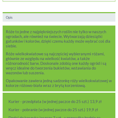
Opis
Róże to jedne z najpiękniejszych roślin nie tylko w naszych
ogrodach, ale również na świecie. Wytwarzają dziesiątki
gatunków i kolorów, dzięki czemu każdy może wybrać coś dla
siebie.
Róże wielkokwiatowe są najczęściej wybieranymi różami,
głównie ze względu na wielkość kwiatów, a także
różnorodność barw. Doskonale zdobią one każdy ogród i są
wręcz idealne do tworzenia bukietów, wstawiania do
wazonów lub suszenia.
Opakowanie zawiera jedną sadzonkę róży wielkokwiatowej w
kolorze różowo-biała wraz z bryłą korzeniową.
Kurier - przedpłata (w jednej paczce do 25 szt.) 13,9 zł
Kurier - pobranie (w jednej paczce do 25 szt.) 19,9 zł
Dodaj do koszyka jeszcze 7 szt., a przesyłka będzie za