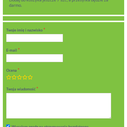
darmo.
Twoje imię i nazwisko
E-mail
Ocena
Marnie
Dostatecznie
Przeciętnie
Bardzo dobrze
Doskonale!
Twoja wiadomość
Wyrażam zgodę na otrzymywanie bezpłatnego