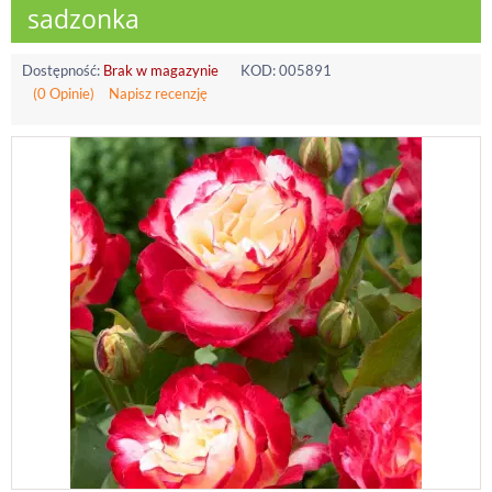
sadzonka
Dostępność:
Brak w magazynie
KOD:
005891
(0 Opinie)
Napisz recenzję