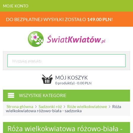
MOJE KONTO
DO BEZPŁATNEJ WYSYŁKI ZOSTAŁO
149.00
PLN
!
MÓJ KOSZYK
0 produkt(y) -
0.00
PLN
WSZYSTKIE KATEGORIE
Strona główna
Sadzonki róż
Róże wielkokwiatowe
Róża
wielkokwiatowa różowo-biała - sadzonka
Róża wielkokwiatowa różowo-biała -