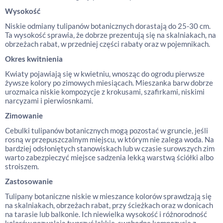
Wysokość
Niskie odmiany tulipanów botanicznych dorastają do 25-30 cm.
Ta wysokość sprawia, że dobrze prezentują się na skalniakach, na
obrzeżach rabat, w przedniej części rabaty oraz w pojemnikach.
Okres kwitnienia
Kwiaty pojawiają się w kwietniu, wnosząc do ogrodu pierwsze
żywsze kolory po zimowych miesiącach. Mieszanka barw dobrze
urozmaica niskie kompozycje z krokusami, szafirkami, niskimi
narcyzami i pierwiosnkami.
Zimowanie
Cebulki tulipanów botanicznych mogą pozostać w gruncie, jeśli
rosną w przepuszczalnym miejscu, w którym nie zalega woda. Na
bardziej odsłoniętych stanowiskach lub w czasie surowszych zim
warto zabezpieczyć miejsce sadzenia lekką warstwą ściółki albo
stroiszem.
Zastosowanie
Tulipany botaniczne niskie w mieszance kolorów sprawdzają się
na skalniakach, obrzeżach rabat, przy ścieżkach oraz w donicach
na tarasie lub balkonie. Ich niewielka wysokość i różnorodność