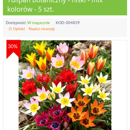
kolorów - 5 szt.
Dostępność:
W magazynie
KOD:
004839
(5 Opinie)
Napisz recenzję
30%