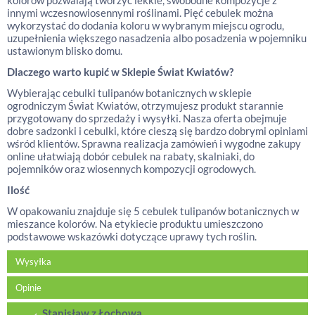
kolorów pozwalają tworzyć lekkie, swobodne kompozycje z
innymi wczesnowiosennymi roślinami. Pięć cebulek można
wykorzystać do dodania koloru w wybranym miejscu ogrodu,
uzupełnienia większego nasadzenia albo posadzenia w pojemniku
ustawionym blisko domu.
Dlaczego warto kupić w Sklepie Świat Kwiatów?
Wybierając cebulki tulipanów botanicznych w sklepie
ogrodniczym Świat Kwiatów, otrzymujesz produkt starannie
przygotowany do sprzedaży i wysyłki. Nasza oferta obejmuje
dobre sadzonki i cebulki, które cieszą się bardzo dobrymi opiniami
wśród klientów. Sprawna realizacja zamówień i wygodne zakupy
online ułatwiają dobór cebulek na rabaty, skalniaki, do
pojemników oraz wiosennych kompozycji ogrodowych.
Ilość
W opakowaniu znajduje się 5 cebulek tulipanów botanicznych w
mieszance kolorów. Na etykiecie produktu umieszczono
podstawowe wskazówki dotyczące uprawy tych roślin.
Wysyłka
Opinie
Stanisław z Łochowa