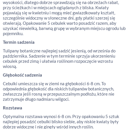
wysokości, dlatego dobrze sprawdzają się na obrzeżach rabat,
przy ścieżkach i w miejscach oglądanych z bliska. Kwiaty
pojawiają się w kwietniu i mogą mieć gwiazdkowaty kształt,
szczególnie widoczny w słoneczne dni, gdy płatki szerzej się
otwierają. Opakowanie 5 cebulek warto posadzić razem, aby
uzyskać niewielką, barwną grupę w wybranym miejscu ogrodu lub
pojemniku.
Termin sadzenia
Tulipany botaniczne najlepiej sadzić jesienią, od września do
października. Sadzenie w tym terminie sprzyja ukorzenieniu
cebulek przed zimą i ułatwia roślinom rozpoczęcie wzrostu
wiosną.
Głębokość sadzenia
Cebulki umieszcza się w ziemi na głębokości 6-8 cm. To
odpowiednia głębokość dla niskich tulipanów botanicznych,
zwłaszcza jeśli rosną w przepuszczalnym podłożu, które nie
zatrzymuje długo nadmiaru wilgoci.
Rozstawa
Optymalna rozstawa wynosi 6-8 cm. Przy opakowaniu 5 sztuk
najlepiej posadzić cebulki blisko siebie, aby niskie kwiaty były
dobrze widoczne i nie ginęły wśród innych roślin.