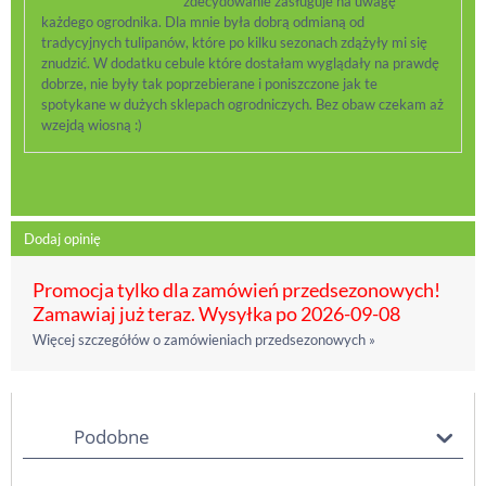
zdecydowanie zasługuje na uwagę
każdego ogrodnika. Dla mnie była dobrą odmianą od
tradycyjnych tulipanów, które po kilku sezonach zdążyły mi się
znudzić. W dodatku cebule które dostałam wyglądały na prawdę
dobrze, nie były tak poprzebierane i poniszczone jak te
spotykane w dużych sklepach ogrodniczych. Bez obaw czekam aż
wzejdą wiosną :)
Dodaj opinię
Promocja tylko dla zamówień przedsezonowych!
Zamawiaj już teraz. Wysyłka po 2026-09-08
Więcej szczegółów o zamówieniach przedsezonowych »
Podobne