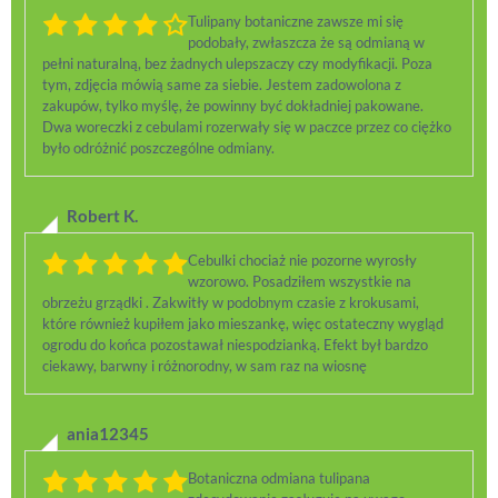
Tulipany botaniczne zawsze mi się
podobały, zwłaszcza że są odmianą w
pełni naturalną, bez żadnych ulepszaczy czy modyfikacji. Poza
tym, zdjęcia mówią same za siebie. Jestem zadowolona z
zakupów, tylko myślę, że powinny być dokładniej pakowane.
Dwa woreczki z cebulami rozerwały się w paczce przez co ciężko
było odróżnić poszczególne odmiany.
Robert K.
Cebulki chociaż nie pozorne wyrosły
wzorowo. Posadziłem wszystkie na
obrzeżu grządki . Zakwitły w podobnym czasie z krokusami,
które również kupiłem jako mieszankę, więc ostateczny wygląd
ogrodu do końca pozostawał niespodzianką. Efekt był bardzo
ciekawy, barwny i różnorodny, w sam raz na wiosnę
ania12345
Botaniczna odmiana tulipana