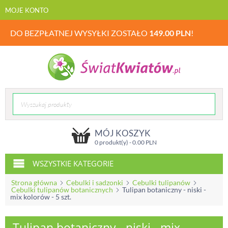
MOJE KONTO
DO BEZPŁATNEJ WYSYŁKI ZOSTAŁO
149.00
PLN
!
MÓJ KOSZYK
0 produkt(y) -
0.00
PLN
WSZYSTKIE KATEGORIE
Strona główna
Cebulki i sadzonki
Cebulki tulipanów
Cebulki tulipanów botanicznych
Tulipan botaniczny - niski -
mix kolorów - 5 szt.
Tulipan botaniczny - niski - mix