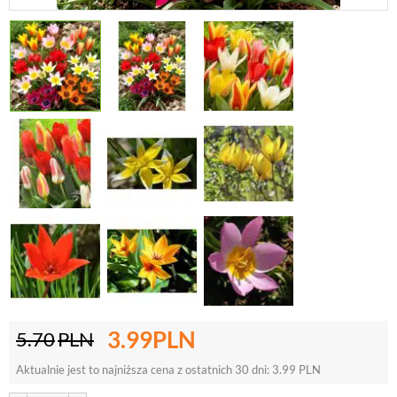
3.99
PLN
5.70
PLN
Aktualnie jest to najniższa cena z ostatnich 30 dni:
3.99
PLN