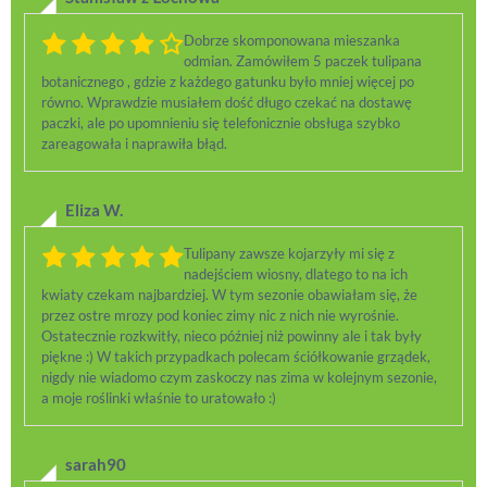
Dobrze skomponowana mieszanka
odmian. Zamówiłem 5 paczek tulipana
botanicznego , gdzie z każdego gatunku było mniej więcej po
równo. Wprawdzie musiałem dość długo czekać na dostawę
paczki, ale po upomnieniu się telefonicznie obsługa szybko
zareagowała i naprawiła błąd.
Eliza W.
Tulipany zawsze kojarzyły mi się z
nadejściem wiosny, dlatego to na ich
kwiaty czekam najbardziej. W tym sezonie obawiałam się, że
przez ostre mrozy pod koniec zimy nic z nich nie wyrośnie.
Ostatecznie rozkwitły, nieco później niż powinny ale i tak były
piękne :) W takich przypadkach polecam ściółkowanie grządek,
nigdy nie wiadomo czym zaskoczy nas zima w kolejnym sezonie,
a moje roślinki właśnie to uratowało :)
sarah90