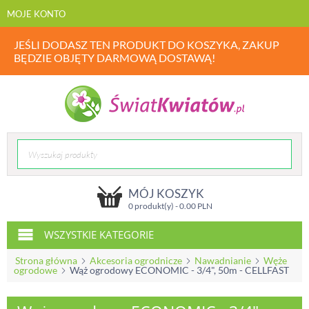
MOJE KONTO
JEŚLI DODASZ TEN PRODUKT DO KOSZYKA, ZAKUP
BĘDZIE OBJĘTY DARMOWĄ DOSTAWĄ!
MÓJ KOSZYK
0 produkt(y) -
0.00
PLN
WSZYSTKIE KATEGORIE
Strona główna
Akcesoria ogrodnicze
Nawadnianie
Węże
ogrodowe
Wąż ogrodowy ECONOMIC - 3/4", 50m - CELLFAST