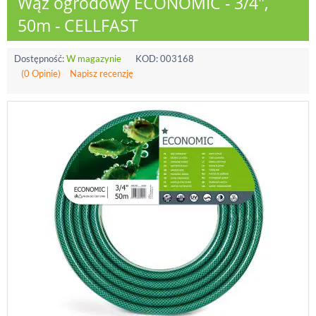
Wąż ogrodowy ECONOMIC - 3/4",
50m - CELLFAST
Dostępność:
W magazynie
KOD:
003168
(0 Opinie)
Napisz recenzję