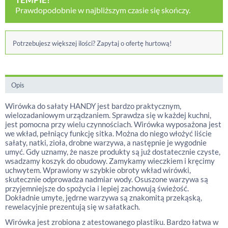
Prawdopodobnie w najbliższym czasie się skończy.
Potrzebujesz większej ilości? Zapytaj o ofertę hurtową!
Opis
Wirówka do sałaty HANDY jest bardzo praktycznym,
wielozadaniowym urządzaniem. Sprawdza się w każdej kuchni,
jest pomocna przy wielu czynnościach. Wirówka wyposażona jest
we wkład, pełniący funkcję sitka. Można do niego włożyć liście
sałaty, natki, zioła, drobne warzywa, a następnie je wygodnie
umyć. Gdy uznamy, że nasze produkty są już dostatecznie czyste,
wsadzamy koszyk do obudowy. Zamykamy wieczkiem i kręcimy
uchwytem. Wprawiony w szybkie obroty wkład wirówki,
skutecznie odprowadza nadmiar wody. Osuszone warzywa są
przyjemniejsze do spożycia i lepiej zachowują świeżość.
Dokładnie umyte, jędrne warzywa są znakomitą przekąską,
rewelacyjnie prezentują się w sałatkach.
Wirówka jest zrobiona z atestowanego plastiku. Bardzo łatwa w