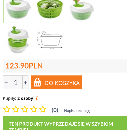
123.90
PLN
−
+
Kupiły:
2 osoby
(0)
Napisz recenzję
TEN PRODUKT WYPRZEDAJE SIĘ W SZYBKIM
TEMPIE!