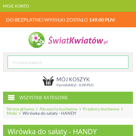
MOJE KONTO
DO BEZPŁATNEJ WYSYŁKI ZOSTAŁO
149.00
PLN
!
MÓJ KOSZYK
0 produkt(y) -
0.00
PLN
WSZYSTKIE KATEGORIE
Strona główna
Akcesoria kuchenne
Przybory kuchenne
Miski
Wirówka do sałaty - HANDY
Wirówka do sałaty - HANDY