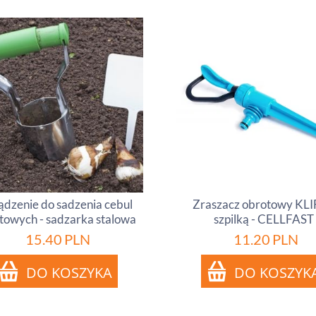
ądzenie do sadzenia cebul
Zraszacz obrotowy KLI
towych - sadzarka stalowa
szpilką - CELLFAST
15.40
PLN
11.20
PLN