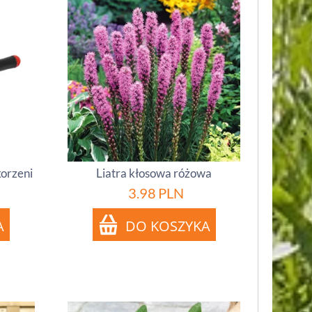
orzeni
Liatra kłosowa różowa
3.98
PLN