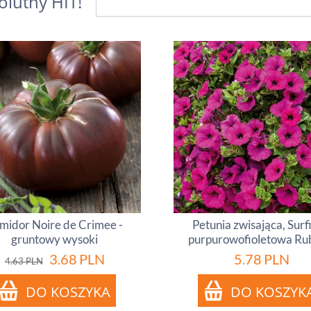
olutny HIT!
midor Noire de Crimee -
Petunia zwisająca, Surf
gruntowy wysoki
purpurowofioletowa Ru
3.68
PLN
5.78
PLN
4.63
PLN