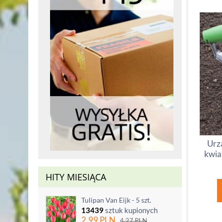
Urz
kwia
HITY MIESIĄCA
Tulipan Van Eijk - 5 szt.
13439
sztuk kupionych
2.99
PLN
4.27
PLN