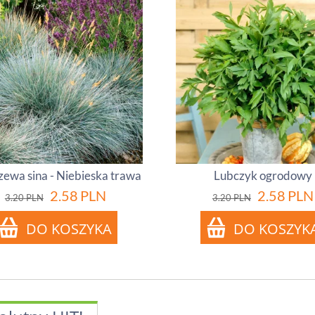
zewa sina - Niebieska trawa
Lubczyk ogrodowy
2.58
PLN
2.58
PLN
3.20
PLN
3.20
PLN