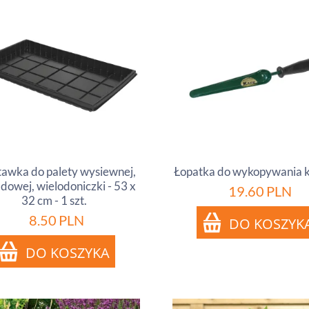
awka do palety wysiewnej,
Łopatka do wykopywania k
dowej, wielodoniczki - 53 x
19.60
PLN
32 cm - 1 szt.
8.50
PLN