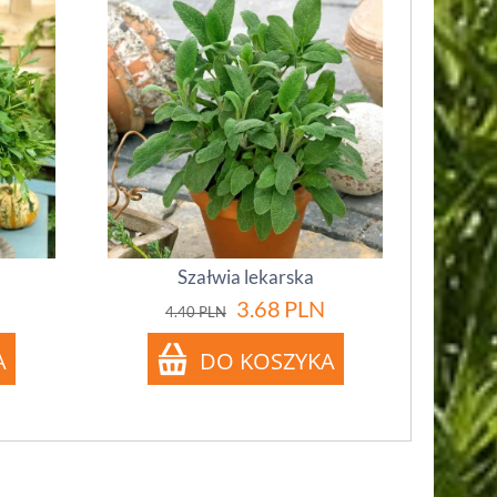
Szałwia lekarska
3.68
PLN
4.40
PLN