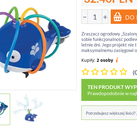
−
+
Zraszacz ogrodowy „Szalony
sobie funkcjonalność podlew
letnie dni. Jego projekt ni
maksymalnemu zasięgowi od 
Kupiły:
2 osoby
(
TEN PRODUKT WYPR
Prawdopodobnie w najbl
Potrzebujesz większej ilości?