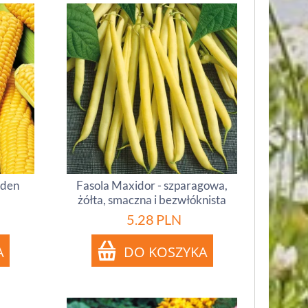
lden
Fasola Maxidor - szparagowa,
żółta, smaczna i bezwłóknista
5.28
PLN