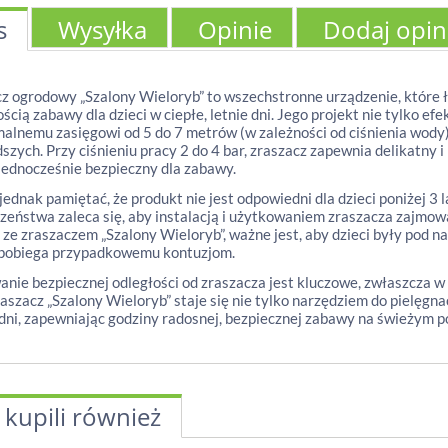
s
Wysyłka
Opinie
Dodaj opin
z ogrodowy „Szalony Wieloryb” to wszechstronne urządzenie, które ł
ścią zabawy dla dzieci w ciepłe, letnie dni. Jego projekt nie tylko e
lnemu zasięgowi od 5 do 7 metrów (w zależności od ciśnienia wody),
szych. Przy ciśnieniu pracy 2 do 4 bar, zraszacz zapewnia delikatny 
i jednocześnie bezpieczny dla zabawy.
jednak pamiętać, że produkt nie jest odpowiedni dla dzieci poniżej 3
zeństwa zaleca się, aby instalacją i użytkowaniem zraszacza zajmow
ze zraszaczem „Szalony Wieloryb”, ważne jest, aby dzieci były pod 
apobiega przypadkowemu kontuzjom.
nie bezpiecznej odległości od zraszacza jest kluczowe, zwłaszcza w
aszacz „Szalony Wieloryb” staje się nie tylko narzędziem do pielęgna
dni, zapewniając godziny radosnej, bezpiecznej zabawy na świeżym p
 kupili również