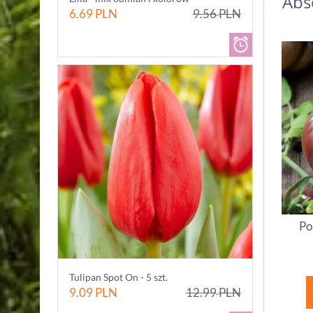
Abs
6.69
PLN
9.56
PLN
Po
Tulipan Spot On - 5 szt.
9.09
PLN
12.99
PLN