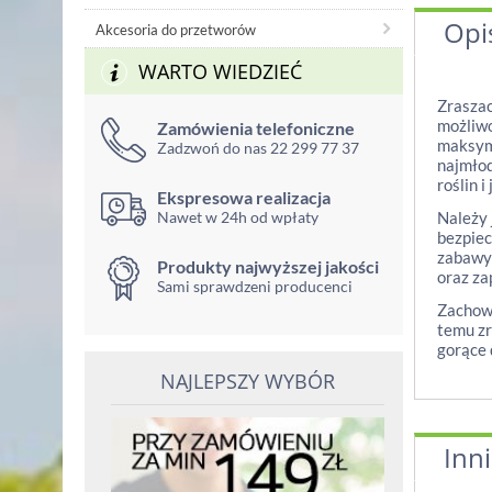
Opi
Akcesoria do przetworów
WARTO WIEDZIEĆ
Zraszac
możliwo
Zamówienia telefoniczne
maksyma
Zadzwoń do nas 22 299 77 37
najmłod
roślin 
Ekspresowa realizacja
Nawet w 24h od wpłaty
Należy 
bezpiec
zabawy 
Produkty najwyższej jakości
oraz z
Sami sprawdzeni producenci
Zachowa
temu zr
gorące 
NAJLEPSZY WYBÓR
Inni