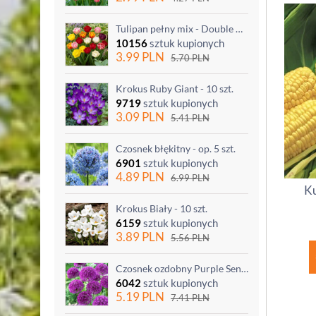
Tulipan pełny mix - Double mix - 5 szt.
10156
sztuk kupionych
3.99
PLN
5.70
PLN
Krokus Ruby Giant - 10 szt.
9719
sztuk kupionych
3.09
PLN
5.41
PLN
Czosnek błękitny - op. 5 szt.
6901
sztuk kupionych
4.89
PLN
6.99
PLN
Ku
Krokus Biały - 10 szt.
6159
sztuk kupionych
3.89
PLN
5.56
PLN
Czosnek ozdobny Purple Sensation - op. 3 szt.
6042
sztuk kupionych
5.19
PLN
7.41
PLN