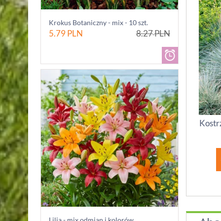
Krokus Botaniczny - mix - 10 szt.
5.79
PLN
8.27
PLN
Kostr
Lilia - mix odmian i kolorów