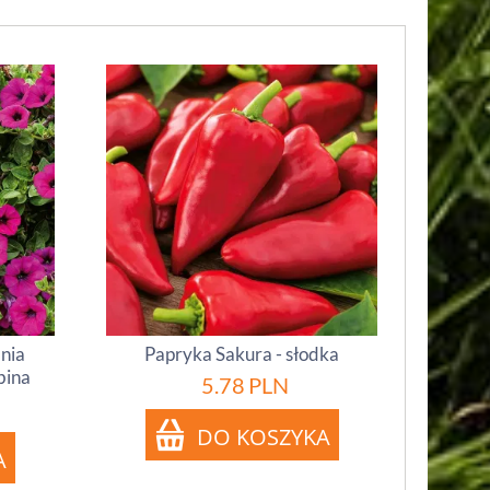
inia
Papryka Sakura - słodka
bina
5.78
PLN