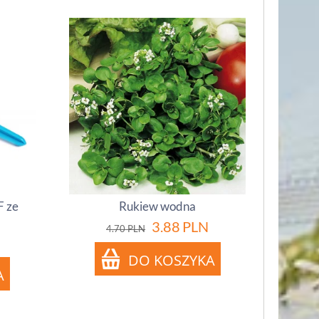
F ze
Rukiew wodna
3.88
PLN
4.70
PLN