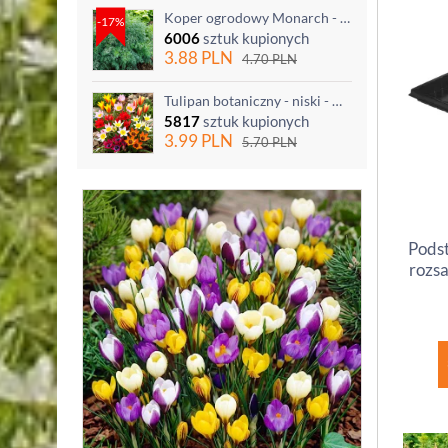
Koper ogrodowy Monarch - po ścięciu odrasta
-17%
6006
sztuk kupionych
3.88
PLN
4.70
PLN
Tulipan botaniczny - niski - mix kolorów - 5 szt.
5817
sztuk kupionych
3.99
PLN
5.70
PLN
Podst
rozsa