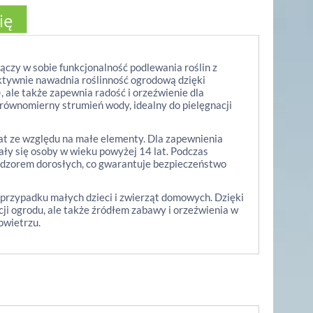
ię
ączy w sobie funkcjonalność podlewania roślin z
fektywnie nawadnia roślinność ogrodową dzięki
 ale także zapewnia radość i orzeźwienie dla
i równomierny strumień wody, idealny do pielęgnacji
 lat ze względu na małe elementy. Dla zapewnienia
ały się osoby w wieku powyżej 14 lat. Podczas
nadzorem dorosłych, co gwarantuje bezpieczeństwo
 przypadku małych dzieci i zwierząt domowych. Dzięki
cji ogrodu, ale także źródłem zabawy i orzeźwienia w
owietrzu.