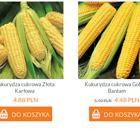
kurydza cukrowa Złota
Kukurydza cukrowa Go
Karłowa
Bantam
4.88
PLN
4.48
PLN
5.40
PLN