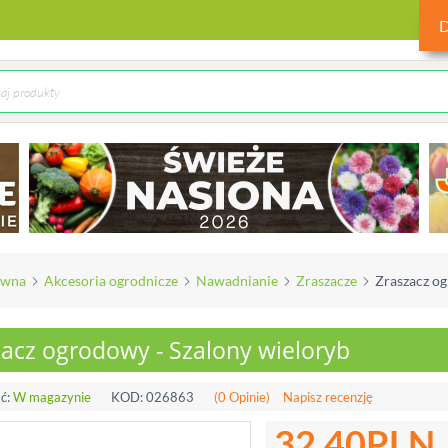
ówna
Akcesoria ogrodnicze
Nawadnianie
Zraszacze
Zraszacz og
zacz ogrodowy - Szalony wieloryb
ć:
W magazynie
KOD:
026863
(0 Opinie)
Napisz recenzję
32.40
PLN