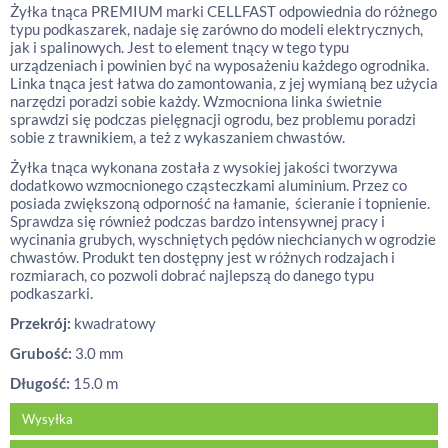
Żyłka tnąca PREMIUM marki CELLFAST odpowiednia do różnego
typu podkaszarek, nadaje się zarówno do modeli elektrycznych,
jak i spalinowych. Jest to element tnący w tego typu
urządzeniach i powinien być na wyposażeniu każdego ogrodnika.
Linka tnąca jest łatwa do zamontowania, z jej wymianą bez użycia
narzędzi poradzi sobie każdy. Wzmocniona linka świetnie
sprawdzi się podczas pielęgnacji ogrodu, bez problemu poradzi
sobie z trawnikiem, a też z wykaszaniem chwastów.
Żyłka tnąca wykonana została z wysokiej jakości tworzywa
dodatkowo wzmocnionego cząsteczkami aluminium. Przez co
posiada zwiększoną odporność na łamanie, ścieranie i topnienie.
Sprawdza się również podczas bardzo intensywnej pracy i
wycinania grubych, wyschniętych pędów niechcianych w ogrodzie
chwastów. Produkt ten dostępny jest w różnych rodzajach i
rozmiarach, co pozwoli dobrać najlepszą do danego typu
podkaszarki.
Przekrój:
kwadratowy
Grubość:
3.0 mm
Długość:
15.0 m
Wysyłka