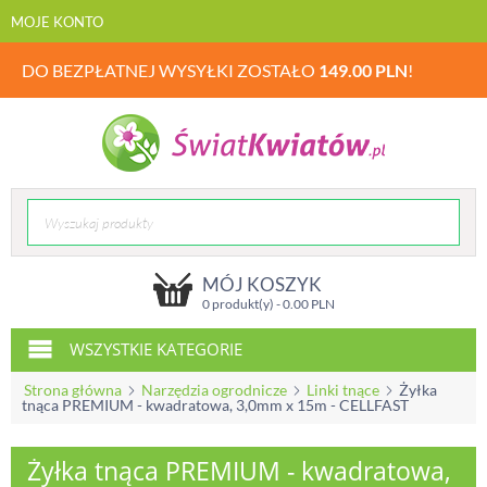
MOJE KONTO
DO BEZPŁATNEJ WYSYŁKI ZOSTAŁO
149.00
PLN
!
MÓJ KOSZYK
0 produkt(y) -
0.00
PLN
WSZYSTKIE KATEGORIE
Strona główna
Narzędzia ogrodnicze
Linki tnące
Żyłka
tnąca PREMIUM - kwadratowa, 3,0mm x 15m - CELLFAST
Żyłka tnąca PREMIUM - kwadratowa,