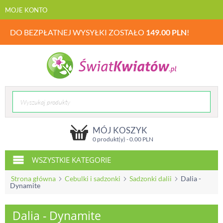
MOJE KONTO
DO BEZPŁATNEJ WYSYŁKI ZOSTAŁO
149.00
PLN
!
MÓJ KOSZYK
0 produkt(y) -
0.00
PLN
WSZYSTKIE KATEGORIE
Strona główna
Cebulki i sadzonki
Sadzonki dalii
Dalia -
Dynamite
Dalia - Dynamite