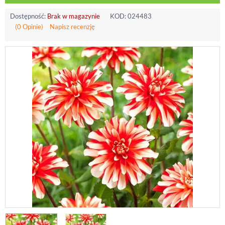
Dostępność:
Brak w magazynie
KOD:
024483
(0 Opinie)
Napisz recenzję