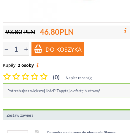
46.80
PLN
93.80
PLN
−
+
Kupiły:
2 osoby
(0)
Napisz recenzję
Potrzebujesz większej ilości? Zapytaj o ofertę hurtową!
Zestaw zawiera
Foremka papierowa do pieczenia Plumpy -