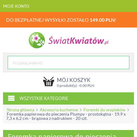
MOJE KONTO
DO BEZPŁATNEJ WYSYŁKI ZOSTAŁO
149.00
PLN
!
MÓJ KOSZYK
0 produkt(y) -
0.00
PLN
WSZYSTKIE KATEGORIE
Strona główna
Akcesoria kuchenne
Foremki do wypieków
Foremka papierowa do pieczenia Plumpy - prostokątna - 19,9 x
7,3 x 6,2 cm - brązowa z nadrukiem - 20 szt.
Foremka papierowa do pieczenia