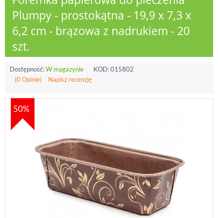
Plumpy - prostokątna - 19,9 x 7,3 x
6,2 cm - brązowa z nadrukiem - 20
szt.
Dostępność:
W magazynie
KOD:
015802
(0 Opinie)
Napisz recenzję
50%