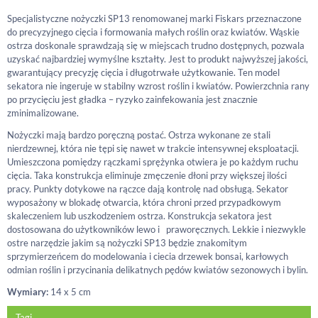
Specjalistyczne nożyczki SP13 renomowanej marki Fiskars przeznaczone
do precyzyjnego cięcia i formowania małych roślin oraz kwiatów. Wąskie
ostrza doskonale sprawdzają się w miejscach trudno dostępnych, pozwala
uzyskać najbardziej wymyślne kształty. Jest to produkt najwyższej jakości,
gwarantujący precyzję cięcia i długotrwałe użytkowanie. Ten model
sekatora nie ingeruje w stabilny wzrost roślin i kwiatów. Powierzchnia rany
po przycięciu jest gładka – ryzyko zainfekowania jest znacznie
zminimalizowane.
Nożyczki mają bardzo poręczną postać. Ostrza wykonane ze stali
nierdzewnej, która nie tępi się nawet w trakcie intensywnej eksploatacji.
Umieszczona pomiędzy rączkami sprężynka otwiera je po każdym ruchu
cięcia. Taka konstrukcja eliminuje zmęczenie dłoni przy większej ilości
pracy. Punkty dotykowe na rączce dają kontrolę nad obsługą. Sekator
wyposażony w blokadę otwarcia, która chroni przed przypadkowym
skaleczeniem lub uszkodzeniem ostrza. Konstrukcja sekatora jest
dostosowana do użytkowników lewo i praworęcznych. Lekkie i niezwykle
ostre narzędzie jakim są nożyczki SP13 będzie znakomitym
sprzymierzeńcem do modelowania i ciecia drzewek bonsai, karłowych
odmian roślin i przycinania delikatnych pędów kwiatów sezonowych i bylin.
Wymiary:
14 x 5 cm
Tagi