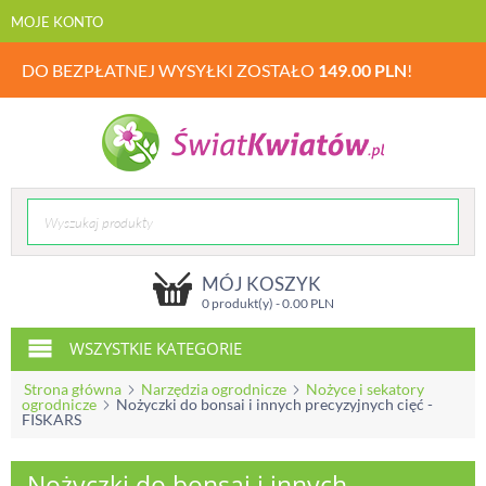
MOJE KONTO
DO BEZPŁATNEJ WYSYŁKI ZOSTAŁO
149.00
PLN
!
MÓJ KOSZYK
0 produkt(y) -
0.00
PLN
WSZYSTKIE KATEGORIE
Strona główna
Narzędzia ogrodnicze
Nożyce i sekatory
ogrodnicze
Nożyczki do bonsai i innych precyzyjnych cięć -
FISKARS
Nożyczki do bonsai i innych