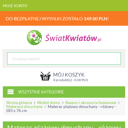
MOJE KONTO
DO BEZPŁATNEJ WYSYŁKI ZOSTAŁO
149.00
PLN
!
MÓJ KOSZYK
0 produkt(y) -
0.00
PLN
WSZYSTKIE KATEGORIE
Strona główna
Wokół domu
Baseny i akcesoria basenowe
Materace dmuchane
Materac plażowy dmuchany - różowy -
183 x 76 cm
Materac plażowy dmuchany - różowy