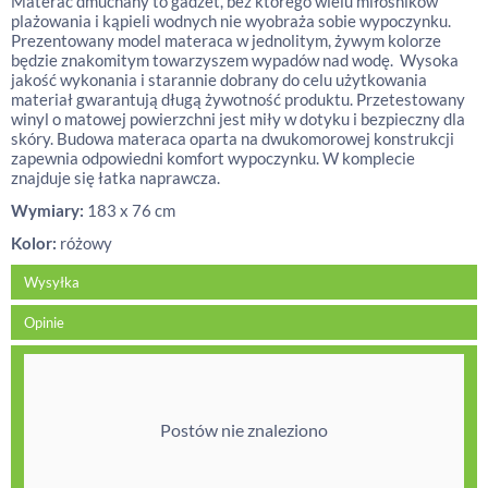
Materac dmuchany to gadżet, bez którego wielu miłośników
plażowania i kąpieli wodnych nie wyobraża sobie wypoczynku.
Prezentowany model materaca w jednolitym, żywym kolorze
będzie znakomitym towarzyszem wypadów nad wodę. Wysoka
jakość wykonania i starannie dobrany do celu użytkowania
materiał gwarantują długą żywotność produktu. Przetestowany
winyl o matowej powierzchni jest miły w dotyku i bezpieczny dla
skóry. Budowa materaca oparta na dwukomorowej konstrukcji
zapewnia odpowiedni komfort wypoczynku. W komplecie
znajduje się łatka naprawcza.
Wymiary:
183 x 76 cm
Kolor:
różowy
Wysyłka
Opinie
Postów nie znaleziono