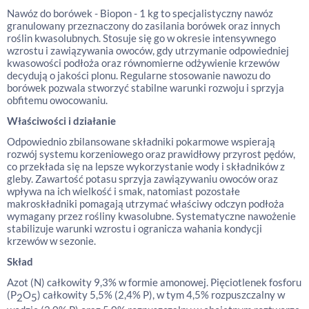
Nawóz do borówek - Biopon - 1 kg to specjalistyczny nawóz
granulowany przeznaczony do zasilania borówek oraz innych
roślin kwasolubnych. Stosuje się go w okresie intensywnego
wzrostu i zawiązywania owoców, gdy utrzymanie odpowiedniej
kwasowości podłoża oraz równomierne odżywienie krzewów
decydują o jakości plonu. Regularne stosowanie nawozu do
borówek pozwala stworzyć stabilne warunki rozwoju i sprzyja
obfitemu owocowaniu.
Właściwości i działanie
Odpowiednio zbilansowane składniki pokarmowe wspierają
rozwój systemu korzeniowego oraz prawidłowy przyrost pędów,
co przekłada się na lepsze wykorzystanie wody i składników z
gleby. Zawartość potasu sprzyja zawiązywaniu owoców oraz
wpływa na ich wielkość i smak, natomiast pozostałe
makroskładniki pomagają utrzymać właściwy odczyn podłoża
wymagany przez rośliny kwasolubne. Systematyczne nawożenie
stabilizuje warunki wzrostu i ogranicza wahania kondycji
krzewów w sezonie.
Skład
Azot (N) całkowity 9,3% w formie amonowej. Pięciotlenek fosforu
(P
O
) całkowity 5,5% (2,4% P), w tym 4,5% rozpuszczalny w
2
5