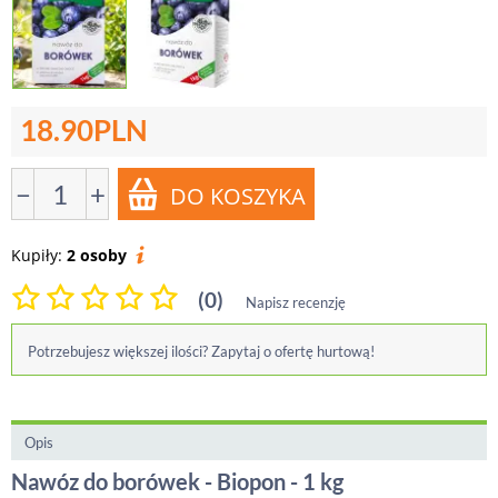
18.90
PLN
−
+
Kupiły:
2 osoby
(0)
Napisz recenzję
Potrzebujesz większej ilości? Zapytaj o ofertę hurtową!
Opis
Nawóz do borówek - Biopon - 1 kg