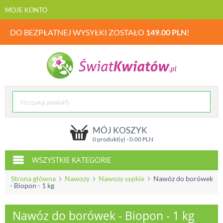
MOJE KONTO
DO BEZPŁATNEJ WYSYŁKI ZOSTAŁO
149.00
PLN
!
MÓJ KOSZYK
0 produkt(y) -
0.00
PLN
WSZYSTKIE KATEGORIE
Strona główna
Nawozy
Nawozy sypkie
Nawóz do borówek
- Biopon - 1 kg
Nawóz do borówek - Biopon - 1 kg