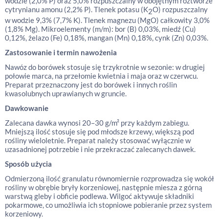
wodzie (2,0% P) oraz 5,0% rozpuszczalny w obojętnym roztworze
cytrynianu amonu (2,2% P). Tlenek potasu (K
O) rozpuszczalny
2
w wodzie 9,3% (7,7% K). Tlenek magnezu (MgO) całkowity 3,0%
(1,8% Mg). Mikroelementy (m/m): bor (B) 0,03%, miedź (Cu)
0,12%, żelazo (Fe) 0,18%, mangan (Mn) 0,18%, cynk (Zn) 0,03%.
Zastosowanie i termin nawożenia
Nawóz do borówek stosuje się trzykrotnie w sezonie: w drugiej
połowie marca, na przełomie kwietnia i maja oraz w czerwcu.
Preparat przeznaczony jest do borówek i innych roślin
kwasolubnych uprawianych w gruncie.
Dawkowanie
Zalecana dawka wynosi 20–30 g/m² przy każdym zabiegu.
Mniejszą ilość stosuje się pod młodsze krzewy, większą pod
rośliny wieloletnie. Preparat należy stosować wyłącznie w
uzasadnionej potrzebie i nie przekraczać zalecanych dawek.
Sposób użycia
Odmierzoną ilość granulatu równomiernie rozprowadza się wokół
rośliny w obrębie bryły korzeniowej, następnie miesza z górną
warstwą gleby i obficie podlewa. Wilgoć aktywuje składniki
pokarmowe, co umożliwia ich stopniowe pobieranie przez system
korzeniowy.