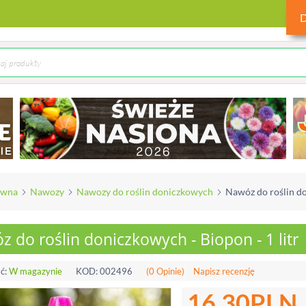
ówna
Nawozy
Nawozy do roślin doniczkowych
Nawóz do roślin do
 do roślin doniczkowych - Biopon - 1 litr
ć:
W magazynie
KOD:
002496
(0 Opinie)
Napisz recenzję
16.30
PLN