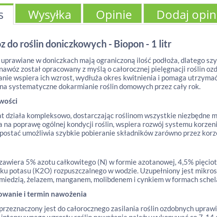
s
Wysyłka
Opinie
Dodaj opin
 do roślin doniczkowych - Biopon - 1 litr
 uprawiane w doniczkach mają ograniczoną ilość podłoża, dlatego s
nawóz został opracowany z myślą o całorocznej pielęgnacji roślin o
nie wspiera ich wzrost, wydłuża okres kwitnienia i pomaga utrzyma
na systematyczne dokarmianie roślin domowych przez cały rok.
wości
t działa kompleksowo, dostarczając roślinom wszystkie niezbędne m
na poprawę ogólnej kondycji roślin, wspiera rozwój systemu korzen
postać umożliwia szybkie pobieranie składników zarówno przez korzen
awiera 5% azotu całkowitego (N) w formie azotanowej, 4,5% pięciot
ku potasu (K2O) rozpuszczalnego w wodzie. Uzupełniony jest mikros
miedzią, żelazem, manganem, molibdenem i cynkiem w formach sche
owanie i termin nawożenia
rzeznaczony jest do całorocznego zasilania roślin ozdobnych uprawi