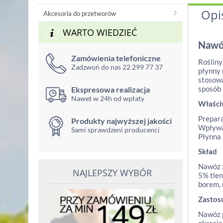
Opi
Akcesoria do przetworów
WARTO WIEDZIEĆ
Nawóz
Zamówienia telefoniczne
Rośliny
Zadzwoń do nas 22 299 77 37
płynny 
stosowa
sposób 
Ekspresowa realizacja
Nawet w 24h od wpłaty
Właści
Prepara
Produkty najwyższej jakości
Wpływa 
Sami sprawdzeni producenci
Płynna 
Skład
Nawóz z
NAJLEPSZY WYBÓR
5% tlen
borem, 
Zastos
Nawóz p