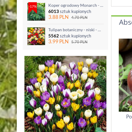
Koper ogrodowy Monarch - po ścięciu odrasta
-17%
6013
sztuk kupionych
3.88
PLN
4.70
PLN
Abs
Tulipan botaniczny - niski - mix kolorów - 5 szt.
5562
sztuk kupionych
3.99
PLN
5.70
PLN
Po