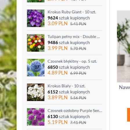
Krokus Ruby Giant - 10 szt.
9624
sztuk kupionych
3.09
PLN
5.41
PLN
Tulipan pełny mix - Double mix - 5 szt.
9486
sztuk kupionych
3.99
PLN
5.70
PLN
Czosnek błękitny - op. 5 szt.
6850
sztuk kupionych
4.89
PLN
6.99
PLN
Krokus Biały - 10 szt.
Nawó
6152
sztuk kupionych
3.89
PLN
5.56
PLN
Czosnek ozdobny Purple Sensation - op. 3 szt.
6130
sztuk kupionych
5.19
PLN
7.41
PLN