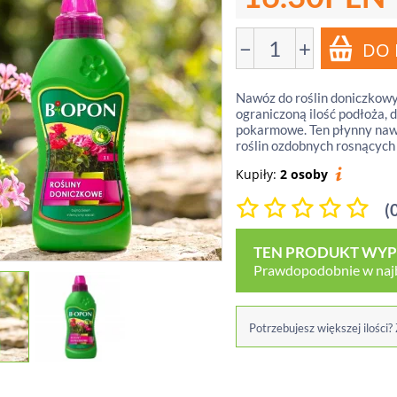
−
+
Nawóz do roślin doniczkowyc
ograniczoną ilość podłoża, 
pokarmowe. Ten płynny nawó
roślin ozdobnych rosnących
Kupiły:
2 osoby
(
TEN PRODUKT WYPR
Prawdopodobnie w najbl
Potrzebujesz większej ilości?