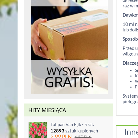
okresie
raz w m
Dawko
10 ml n
lub doli
Sposób
Przed u
wilgotn
Dlacze
S
K
W
P
Systema
pielęgn
HITY MIESIĄCA
Tulipan Van Eijk - 5 szt.
Inn
12893
sztuk kupionych
2.99
PLN
4.27
PLN