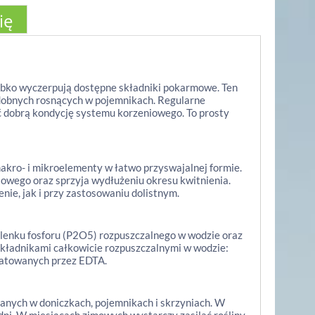
ię
zybko wyczerpują dostępne składniki pokarmowe. Ten
zdobnych rosnących w pojemnikach. Regularne
ć dobrą kondycję systemu korzeniowego. To prosty
akro- i mikroelementy w łatwo przyswajalnej formie.
iowego oraz sprzyja wydłużeniu okresu kwitnienia.
ie, jak i przy zastosowaniu dolistnym.
lenku fosforu (P2O5) rozpuszczalnego w wodzie oraz
kładnikami całkowicie rozpuszczalnymi w wodzie:
latowanych przez EDTA.
anych w doniczkach, pojemnikach i skrzyniach. W