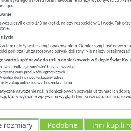
 intensywnego wzrostu roślin nawożenie należy wykonywać co 7-14 d
iesiącu.
wanie
awozu, czyli około 1/3 nakrętki, należy rozpuścić w 1 l wody. Tak pr
stnie.
 użycia
życiem należy wstrząsnąć opakowaniem. Odmierzoną ilość nawozu roz
ości podłoża lub zastosować oprysk dolistny. Nie należy przekraczać
go warto kupić nawóz do roślin doniczkowych w Sklepie Świat Kwi
prawna realizacja zamówień i szybka wysyłka
orzystne ceny produktów ogrodniczych
ygodna dostawa pod wskazany adres
rosty zakup online bez wychodzenia z domu
tyczne nawożenie roślin doniczkowych pozwala utrzymać ich dobrą k
acji, który wyraźnie wpływa na wygląd i tempo wzrostu roślin upraw
e rozmiary
Podobne
Inni kupili 