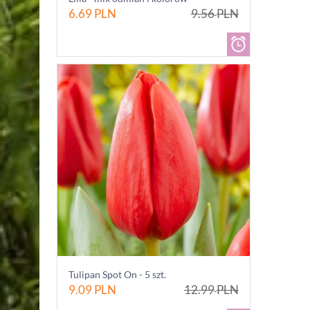
6.69
PLN
9.56
PLN
Tulipan Spot On - 5 szt.
9.09
PLN
12.99
PLN