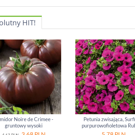
olutny HIT!
midor Noire de Crimee -
Petunia zwisająca, Surf
gruntowy wysoki
purpurowofioletowa Ru
3.68
PLN
5.78
PLN
4.63
PLN