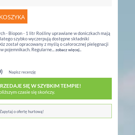
h - Biopon - 1 litr Rośliny uprawiane w doniczkach mają
dlatego szybko wyczerpują dostępne składniki
z został opracowany z myślą o całorocznej pielęgnacji
 w pojemnikach. Regularne...
zobacz więcej..
0)
Napisz recenzję
ZEDAJE SIĘ W SZYBKIM TEMPIE!
iższym czasie się skończy.
 Zapytaj o ofertę hurtową!