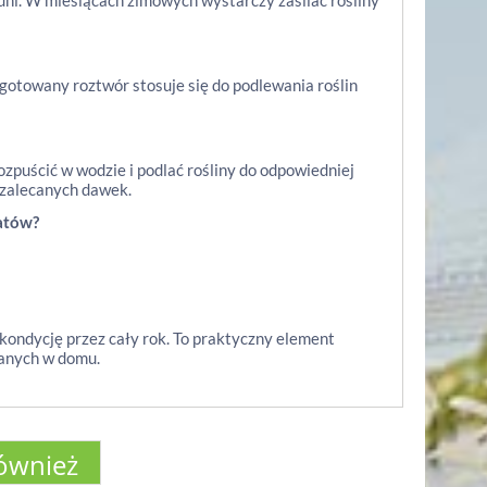
ni. W miesiącach zimowych wystarczy zasilać rośliny
zygotowany roztwór stosuje się do podlewania roślin
puścić w wodzie i podlać rośliny do odpowiedniej
 zalecanych dawek.
atów?
ondycję przez cały rok. To praktyczny element
ianych w domu.
również