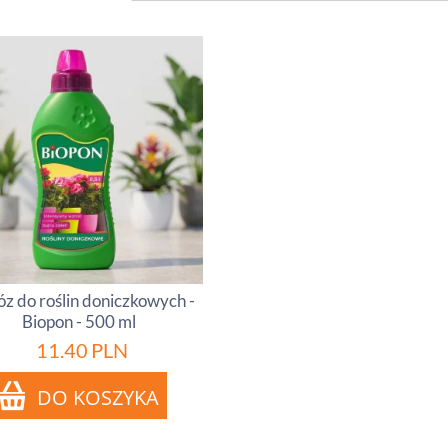
z do roślin doniczkowych -
Biopon - 500 ml
11.40
PLN