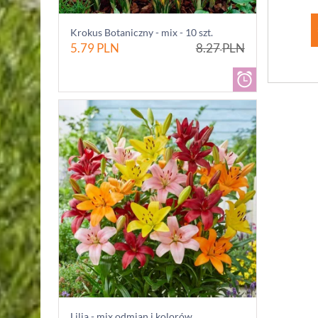
Krokus Botaniczny - mix - 10 szt.
5.79
PLN
8.27
PLN
Lilia - mix odmian i kolorów