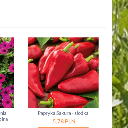
inia
Papryka Sakura - słodka
bina
5.78
PLN