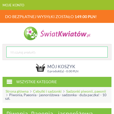
MOJE KONTO
DO BEZPŁATNEJ WYSYŁKI ZOSTAŁO
149.00
PLN
!
MÓJ KOSZYK
0 produkt(y) -
0.00
PLN
WSZYSTKIE KATEGORIE
Strona główna
Cebulki i sadzonki
Sadzonki piwonii, paeonii
Piwonia, Paeonia - jasnoróżowa - sadzonka - duża paczka! - 10
szt.
Piwonia, Paeonia - jasnoróżowa -