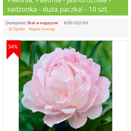
sadzonka - duża paczka! - 10 szt.
Dostępność:
Brak w magazynie
KOD:
022763
(0 Opinie)
Napisz recenzję
34%