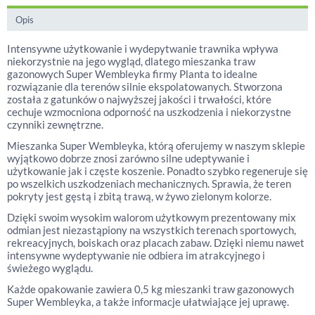
Opis
Intensywne użytkowanie i wydepytwanie trawnika wpływa
niekorzystnie na jego wygląd, dlatego mieszanka traw
gazonowych Super Wembleyka firmy Planta to idealne
rozwiązanie dla terenów silnie ekspolatowanych. Stworzona
została z gatunków o najwyższej jakości i trwałości, które
cechuje wzmocniona odporność na uszkodzenia i niekorzystne
czynniki zewnętrzne.
Mieszanka Super Wembleyka, którą oferujemy w naszym sklepie
wyjątkowo dobrze znosi zarówno silne udeptywanie i
użytkowanie jak i częste koszenie. Ponadto szybko regeneruje się
po wszelkich uszkodzeniach mechanicznych. Sprawia, że teren
pokryty jest gęstą i zbitą trawą, w żywo zielonym kolorze.
Dzięki swoim wysokim walorom użytkowym prezentowany mix
odmian jest niezastąpiony na wszystkich terenach sportowych,
rekreacyjnych, boiskach oraz placach zabaw. Dzięki niemu nawet
intensywne wydeptywanie nie odbiera im atrakcyjnego i
świeżego wyglądu.
Każde opakowanie zawiera 0,5 kg mieszanki traw gazonowych
Super Wembleyka, a także informacje ułatwiające jej uprawę.