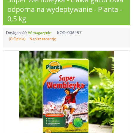
odporna na wydeptywanie - Planta -
0,5 kg
Dostępność:
W magazynie
KOD:
006457
(0 Opinie)
Napisz recenzję