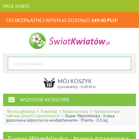
MOJE KONTO
DO BEZPŁATNEJ WYSYŁKI ZOSTAŁO
149.00
PLN
!
MÓJ KOSZYK
0 produkt(y) -
0.00
PLN
WSZYSTKIE KATEGORIE
Strona główna
Trawniki
Nasiona traw
Nasiona traw
rekreacyjnych i sportowych
Super Wembleyka - trawa
gazonowa odporna na wydeptywanie - Planta - 0,5 kg
Super Wembleyka - trawa gazonowa