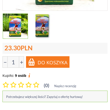
23.30
PLN
−
+
Kupiło:
9 osób
(0)
Napisz recenzję
Potrzebujesz większej ilości? Zapytaj o ofertę hurtową!