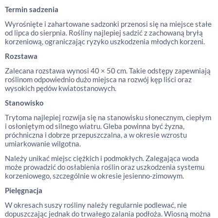
Termin sadzenia
Wyrośnięte i zahartowane sadzonki przenosi się na miejsce stałe
od lipca do sierpnia. Rośliny najlepiej sadzić z zachowaną bryłą
korzeniową, ograniczając ryzyko uszkodzenia młodych korzeni.
Rozstawa
Zalecana rozstawa wynosi 40 × 50 cm. Takie odstępy zapewniają
roślinom odpowiednio dużo miejsca na rozwój kęp liści oraz
wysokich pędów kwiatostanowych.
Stanowisko
Trytoma najlepiej rozwija się na stanowisku słonecznym, ciepłym
i osłoniętym od silnego wiatru. Gleba powinna być żyzna,
próchniczna i dobrze przepuszczalna, a w okresie wzrostu
umiarkowanie wilgotna.
Należy unikać miejsc ciężkich i podmokłych. Zalegająca woda
może prowadzić do osłabienia roślin oraz uszkodzenia systemu
korzeniowego, szczególnie w okresie jesienno-zimowym.
Pielęgnacja
W okresach suszy rośliny należy regularnie podlewać, nie
dopuszczając jednak do trwałego zalania podłoża. Wiosną można