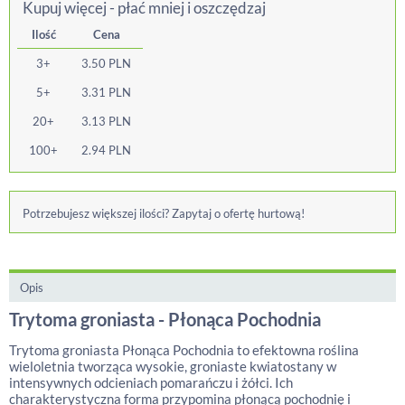
Kupuj więcej - płać mniej i oszczędzaj
Ilość
Cena
3+
3.50
PLN
5+
3.31
PLN
20+
3.13
PLN
100+
2.94
PLN
Potrzebujesz większej ilości? Zapytaj o ofertę hurtową!
Opis
Trytoma groniasta - Płonąca Pochodnia
Trytoma groniasta Płonąca Pochodnia to efektowna roślina
wieloletnia tworząca wysokie, groniaste kwiatostany w
intensywnych odcieniach pomarańczu i żółci. Ich
charakterystyczna forma przypomina płonącą pochodnię i