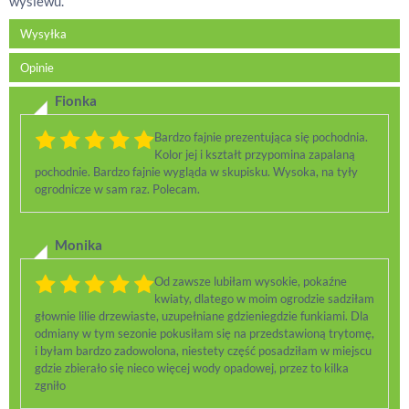
wysiewu.
Wysyłka
Opinie
Fionka
Bardzo fajnie prezentująca się pochodnia.
Kolor jej i kształt przypomina zapalaną
pochodnie. Bardzo fajnie wygląda w skupisku. Wysoka, na tyły
ogrodnicze w sam raz. Polecam.
Monika
Od zawsze lubiłam wysokie, pokaźne
kwiaty, dlatego w moim ogrodzie sadziłam
głownie lilie drzewiaste, uzupełniane gdzieniegdzie funkiami. Dla
odmiany w tym sezonie pokusiłam się na przedstawioną trytomę,
i byłam bardzo zadowolona, niestety część posadziłam w miejscu
gdzie zbierało się nieco więcej wody opadowej, przez to kilka
zgniło