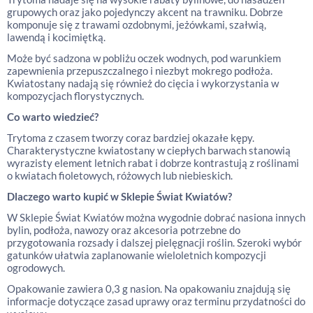
grupowych oraz jako pojedynczy akcent na trawniku. Dobrze
komponuje się z trawami ozdobnymi, jeżówkami, szałwią,
lawendą i kocimiętką.
Może być sadzona w pobliżu oczek wodnych, pod warunkiem
zapewnienia przepuszczalnego i niezbyt mokrego podłoża.
Kwiatostany nadają się również do cięcia i wykorzystania w
kompozycjach florystycznych.
Co warto wiedzieć?
Trytoma z czasem tworzy coraz bardziej okazałe kępy.
Charakterystyczne kwiatostany w ciepłych barwach stanowią
wyrazisty element letnich rabat i dobrze kontrastują z roślinami
o kwiatach fioletowych, różowych lub niebieskich.
Dlaczego warto kupić w Sklepie Świat Kwiatów?
W Sklepie Świat Kwiatów można wygodnie dobrać nasiona innych
bylin, podłoża, nawozy oraz akcesoria potrzebne do
przygotowania rozsady i dalszej pielęgnacji roślin. Szeroki wybór
gatunków ułatwia zaplanowanie wieloletnich kompozycji
ogrodowych.
Opakowanie zawiera 0,3 g nasion. Na opakowaniu znajdują się
informacje dotyczące zasad uprawy oraz terminu przydatności do