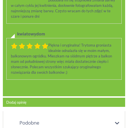
podobała mi się stopniowa zmiana barwy
w całym cyklu jej kwitnienia, dosłownie fotografowałam każdą,
najmniejszą zmianę barwy. Często wracam do tych zdjęć w te
szare i ponure dni
kwiatowydom
Piękna i oryginalna! Trytoma groniasta
idealnie odnalazła się w moim małym,
balkonowym ogródku. Mieszkam na siódmym piętrze a balkon
mam od południowej strony więc miała dostatecznie ciepło i
słonecznie. Polecam wszystkim szukający oryginalnego
rozwiązania dla swoich balkonów ;)
Dodaj opinię
Podobne