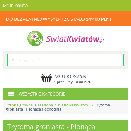
MOJE KONTO
DO BEZPŁATNEJ WYSYŁKI ZOSTAŁO
149.00
PLN
!
MÓJ KOSZYK
0 produkt(y) -
0.00
PLN
WSZYSTKIE KATEGORIE
Strona główna
Nasiona
Nasiona kwiatów
Trytoma
groniasta - Płonąca Pochodnia
Trytoma groniasta - Płonąca