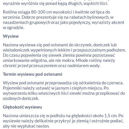
wyraźnie wyróżnia się ponad kępą długich, wąskich liści.
Roślina osiąga 80-100 cm wysokości i kwitnie od lipca do
września. Dobrze prezentuje się na rabatach bylinowych, w
nasadzeniach grupowych oraz jako pojedynczy, wyrazisty akcent
w ogrodzie.
Wysiew
Nasiona wysiewa się pod osłonami do skrzynek, doniczek lub
wielodoniczek wypełnionych lekkim i przepuszczalnym podłożem.
Do czasu pojawienia się siewek ziemia powinna pozostawać
umiarkowanie wilgotna, ale nie mokra. Młode rośliny należy
chronić przed przesuszeniem oraz nadmiarem wody.
Termin wysiewu pod osłonami
Wysiew pod osłonami przeprowadza się od kwietnia do czerwca.
Pojemniki należy ustawić w jasnym i ciepłym miejscu. Po
wytworzeniu kilku właściwych liści siewki można przepikować do
osobnych doniczek.
Głębokość wysiewu
Nasiona umieszcza się w podłożu na głębokości około 1,5 cm. Po
wysiewie należy delikatnie przykryć je ziemią i ostrożnie podlać,
aby nie wypłukać nasion.