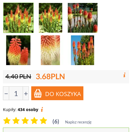
3.68
PLN
4.40
PLN
−
+
Kupiły:
434 osoby
(6)
Napisz recenzję