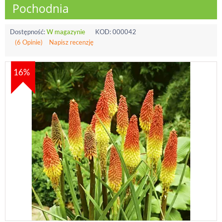
Pochodnia
Dostępność:
W magazynie
KOD:
000042
(6 Opinie)
Napisz recenzję
16%