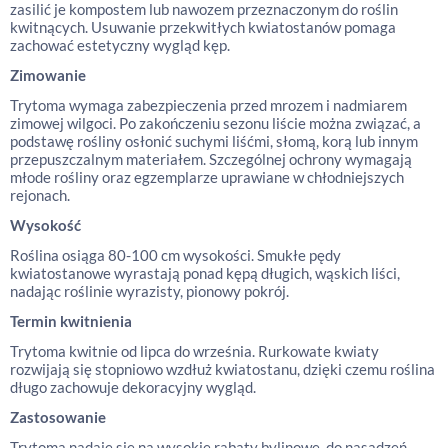
zasilić je kompostem lub nawozem przeznaczonym do roślin
kwitnących. Usuwanie przekwitłych kwiatostanów pomaga
zachować estetyczny wygląd kęp.
Zimowanie
Trytoma wymaga zabezpieczenia przed mrozem i nadmiarem
zimowej wilgoci. Po zakończeniu sezonu liście można związać, a
podstawę rośliny osłonić suchymi liśćmi, słomą, korą lub innym
przepuszczalnym materiałem. Szczególnej ochrony wymagają
młode rośliny oraz egzemplarze uprawiane w chłodniejszych
rejonach.
Wysokość
Roślina osiąga 80-100 cm wysokości. Smukłe pędy
kwiatostanowe wyrastają ponad kępą długich, wąskich liści,
nadając roślinie wyrazisty, pionowy pokrój.
Termin kwitnienia
Trytoma kwitnie od lipca do września. Rurkowate kwiaty
rozwijają się stopniowo wzdłuż kwiatostanu, dzięki czemu roślina
długo zachowuje dekoracyjny wygląd.
Zastosowanie
Trytoma nadaje się na wysokie rabaty bylinowe, do nasadzeń