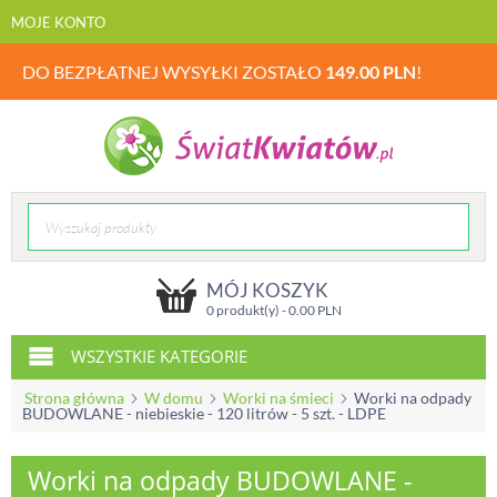
MOJE KONTO
DO BEZPŁATNEJ WYSYŁKI ZOSTAŁO
149.00
PLN
!
MÓJ KOSZYK
0 produkt(y) -
0.00
PLN
WSZYSTKIE KATEGORIE
Strona główna
W domu
Worki na śmieci
Worki na odpady
BUDOWLANE - niebieskie - 120 litrów - 5 szt. - LDPE
Worki na odpady BUDOWLANE -