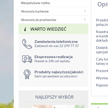
Opi
Niespotykane rośliny
Akcesoria kuchenne
Akcesoria do przetworów
Przedst
połączo
WARTO WIEDZIEĆ
Kwadrat
w każde
dokładn
Zamówienia telefoniczne
Zadzwoń do nas 22 299 77 37
Dodatko
specjal
Ekspresowa realizacja
Cały ko
Nawet w 24h od wpłaty
łatwy w
Prezen
Produkty najwyższej jakości
Sami sprawdzeni producenci
Wymiar
Pojemno
NAJLEPSZY WYBÓR