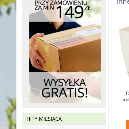
Inn
D
pod
HITY MIESIĄCA