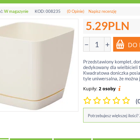
ć:
W magazynie
KOD:
008235
(0 Opinie)
Napisz recenzję
5.29
PLN
−
+
Przedstawiony komplet, don
dedykowany dla wielbicieli 
Kwadratowa doniczka posiad
tyle uniwersalna, że można
Kupiły:
2 osoby
(
Potrzebujesz większej ilości?