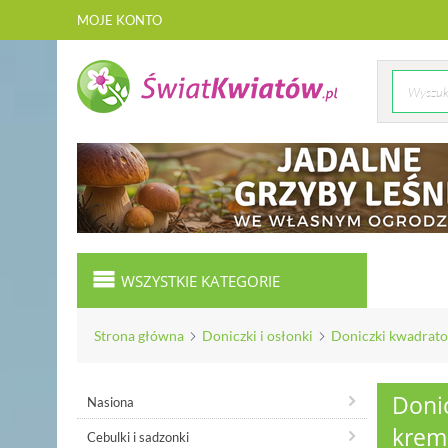
MOJE KONTO
WSZYSTKIE KATEGORIE
Strona główna
Doniczki i osłonki
Doniczki kwadrat
Doni
Nasiona
kre
Cebulki i sadzonki