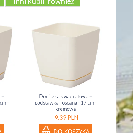
Inni kupili również
 +
Doniczka kwadratowa +
cm -
podstawka Toscana - 17 cm -
kremowa
9.39
PLN