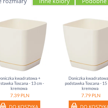
e rozmiary
Inne kolory
Podobne
oniczka kwadratowa +
Doniczka kwadratowa
stawka Toscana - 13 cm -
podstawka Toscana - 15 
kremowa
kremowa
7.39
PLN
7.79
PLN