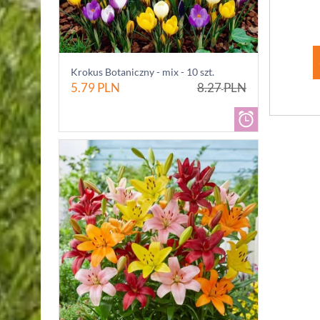
Krokus Botaniczny - mix - 10 szt.
5.79
PLN
8.27
PLN