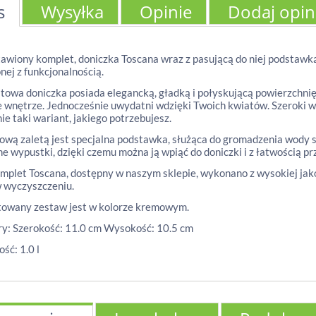
s
Wysyłka
Opinie
Dodaj opin
awiony komplet, doniczka Toscana wraz z pasującą do niej podstawką,
nej z funkcjonalnością.
owa doniczka posiada elegancką, gładką i połyskującą powierzchnię
 wnętrze. Jednocześnie uwydatni wdzięki Twoich kwiatów. Szeroki 
ie taki wariant, jakiego potrzebujesz.
wą zaletą jest specjalna podstawka, służąca do gromadzenia wody s
ne wypustki, dzięki czemu można ją wpiąć do doniczki i z łatwością pr
mplet Toscana, dostępny w naszym sklepie, wykonano z wysokiej jakoś
 wyczyszczeniu.
towany zestaw jest w kolorze kremowym.
y: Szerokość: 11.0 cm Wysokość: 10.5 cm
ść: 1.0 l