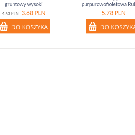
gruntowy wysoki
purpurowofioletowa Ru
3.68
PLN
5.78
PLN
4.63
PLN