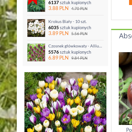
6137
sztuk kupionych
3.88
PLN
4.70
PLN
Krokus Biały - 10 szt.
6035
sztuk kupionych
3.89
PLN
Abs
5.56
PLN
Czosnek główkowaty - Allium sphaerocephalon - 20 szt.
5576
sztuk kupionych
6.89
PLN
9.84
PLN
Po