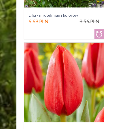
Lilia - mix odmian i kolorów
6.69
PLN
9.56
PLN