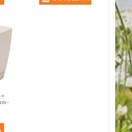
 +
cm -