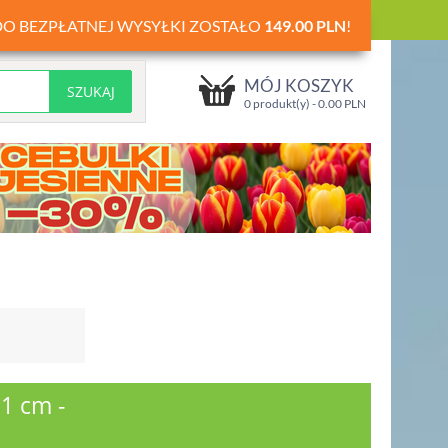
DO BEZPŁATNEJ WYSYŁKI ZOSTAŁO
149.00
PLN
!
MÓJ KOSZYK
0 produkt(y) -
0.00
PLN
1 cm -