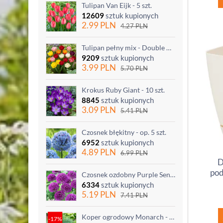
Tulipan Van Eijk - 5 szt.
12609
sztuk kupionych
2.99
PLN
4.27
PLN
Tulipan pełny mix - Double mix - 5 szt.
9209
sztuk kupionych
3.99
PLN
5.70
PLN
Krokus Ruby Giant - 10 szt.
8845
sztuk kupionych
3.09
PLN
5.41
PLN
Czosnek błękitny - op. 5 szt.
6952
sztuk kupionych
4.89
PLN
6.99
PLN
D
pod
Czosnek ozdobny Purple Sensation - op. 3 szt.
6334
sztuk kupionych
5.19
PLN
7.41
PLN
Koper ogrodowy Monarch - po ścięciu odrasta
-17%