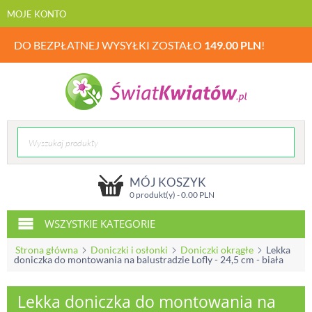
MOJE KONTO
DO BEZPŁATNEJ WYSYŁKI ZOSTAŁO
149.00
PLN
!
MÓJ KOSZYK
0 produkt(y) -
0.00
PLN
WSZYSTKIE KATEGORIE
Strona główna
Doniczki i osłonki
Doniczki okrągłe
Lekka
doniczka do montowania na balustradzie Lofly - 24,5 cm - biała
Lekka doniczka do montowania na