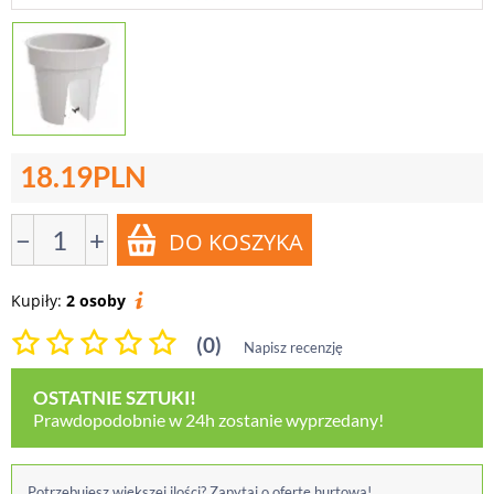
18.19
PLN
−
+
Kupiły:
2 osoby
(0)
Napisz recenzję
OSTATNIE SZTUKI!
Prawdopodobnie w 24h zostanie wyprzedany!
Potrzebujesz większej ilości? Zapytaj o ofertę hurtową!