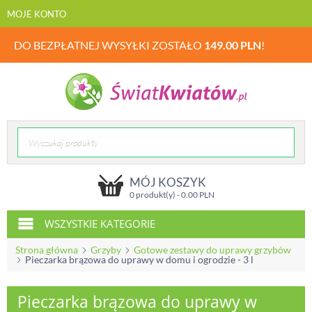
MOJE KONTO
DO BEZPŁATNEJ WYSYŁKI ZOSTAŁO
149.00
PLN
!
MÓJ KOSZYK
0 produkt(y) -
0.00
PLN
WSZYSTKIE KATEGORIE
Strona główna
Grzyby
Gotowe zestawy do uprawy grzybów
Pieczarka brązowa do uprawy w domu i ogrodzie - 3 l
Pieczarka brązowa do uprawy w