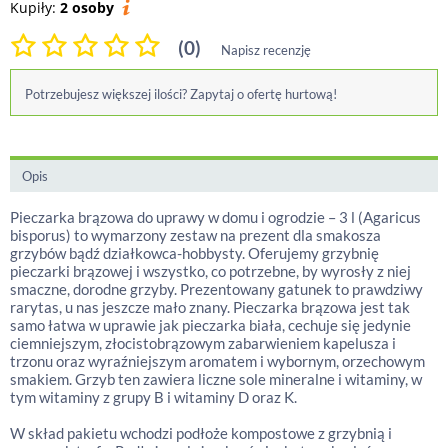
Kupiły:
2 osoby
(0)
Napisz recenzję
Potrzebujesz większej ilości? Zapytaj o ofertę hurtową!
Opis
Pieczarka brązowa do uprawy w domu i ogrodzie – 3 l (Agaricus
bisporus) to wymarzony zestaw na prezent dla smakosza
grzybów bądź działkowca-hobbysty. Oferujemy grzybnię
pieczarki brązowej i wszystko, co potrzebne, by wyrosły z niej
smaczne, dorodne grzyby. Prezentowany gatunek to prawdziwy
rarytas, u nas jeszcze mało znany. Pieczarka brązowa jest tak
samo łatwa w uprawie jak pieczarka biała, cechuje się jedynie
ciemniejszym, złocistobrązowym zabarwieniem kapelusza i
trzonu oraz wyraźniejszym aromatem i wybornym, orzechowym
smakiem. Grzyb ten zawiera liczne sole mineralne i witaminy, w
tym witaminy z grupy B i witaminy D oraz K.
W skład pakietu wchodzi podłoże kompostowe z grzybnią i