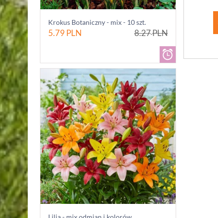
Krokus Botaniczny - mix - 10 szt.
5.79
PLN
8.27
PLN
Lilia - mix odmian i kolorów