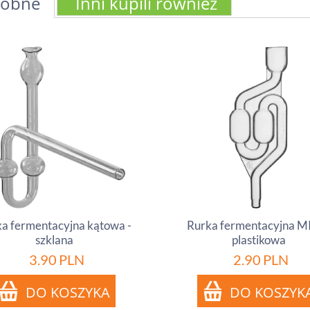
obne
Inni kupili również
a fermentacyjna kątowa -
Rurka fermentacyjna MI
szklana
plastikowa
3.90
PLN
2.90
PLN