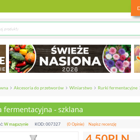
ówna
Akcesoria do przetworów
Winiarstwo
Rurki fermentacyjne
 fermentacyjna - szklana
ć:
W magazynie
KOD:
007327
(0 Opinie)
Napisz recenzję
4.50
PLN