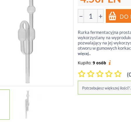
−
+
Rurka fermentacyjna prosta
wykorzystany na wyproduko
pozwalający na jej wykorzy
otworu w gumowych korkach
więcej..
Kupiło:
9 osób
(
Potrzebujesz większej ilości?