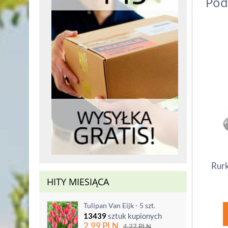
Pod
Rurk
HITY MIESIĄCA
Tulipan Van Eijk - 5 szt.
13439
sztuk kupionych
2.99
PLN
4.27
PLN