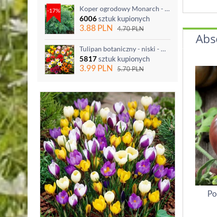
Koper ogrodowy Monarch - po ścięciu odrasta
-17%
6006
sztuk kupionych
3.88
PLN
4.70
PLN
Abs
Tulipan botaniczny - niski - mix kolorów - 5 szt.
5817
sztuk kupionych
3.99
PLN
5.70
PLN
Po