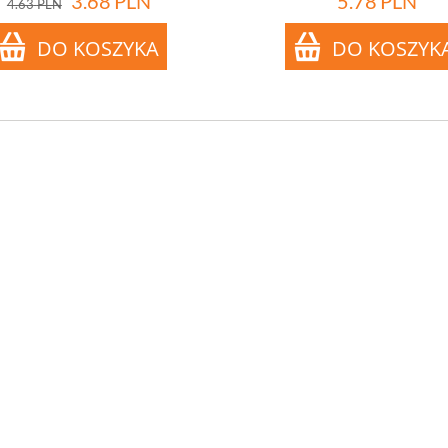
3.68
PLN
5.78
PLN
4.63
PLN