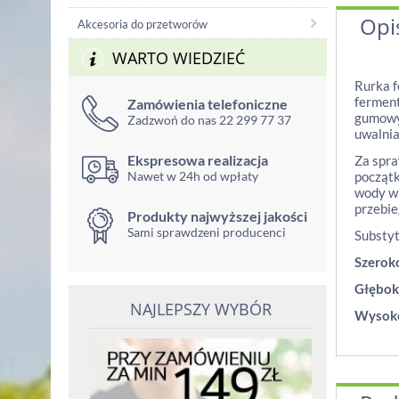
Opi
Akcesoria do przetworów
WARTO WIEDZIEĆ
Rurka f
ferment
Zamówienia telefoniczne
gumowyc
Zadzwoń do nas 22 299 77 37
uwalnia
Ekspresowa realizacja
Za spra
Nawet w 24h od wpłaty
początk
wody w 
przebie
Produkty najwyższej jakości
Sami sprawdzeni producenci
Substyt
Szerok
Głębok
NAJLEPSZY WYBÓR
Wysoko