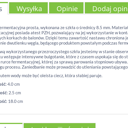
s
Wysyłka
Opinie
Dodaj opin
ermentacyjna prosta, wykonana ze szkła o średnicy 8.5 mm. Materi
acyjnej posiada atest PZH, pozwalający na jej wykorzystanie w kon
h korkach do balonów. Dzięki temu zawartość nastawu chroniona jes
nie dwutlenku węgla, będącego produktem powstałym podczas ferme
wą wykorzystanego przezroczystego szkła jesteśmy w stanie obser
u wstępuje intensywne bulgotanie, które z czasem uspokaja się do s
rurce fermentacyjnej, której za sprawą parowania stopniowo ubywa
gu procesu. Zaniedbanie może prowadzić do utleniania powstająceg
utem wody może być oleista ciecz, która słabiej paruje.
ość:
4.0 cm
ość:
2.5 cm
ść:
18.0 cm