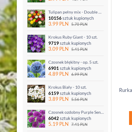
Tulipan pełny mix - Double mix - 5 szt.
10156
sztuk kupionych
3.99
PLN
5.70
PLN
Krokus Ruby Giant - 10 szt.
9719
sztuk kupionych
3.09
PLN
5.41
PLN
Czosnek błękitny - op. 5 szt.
6901
sztuk kupionych
4.89
PLN
6.99
PLN
Krokus Biały - 10 szt.
Rurka
6159
sztuk kupionych
3.89
PLN
5.56
PLN
Czosnek ozdobny Purple Sensation - op. 3 szt.
6042
sztuk kupionych
5.19
PLN
7.41
PLN