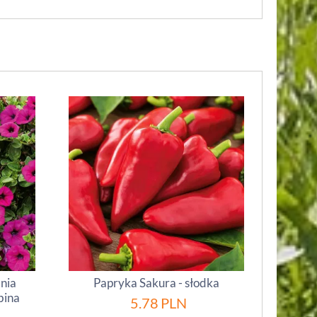
inia
Papryka Sakura - słodka
bina
5.78
PLN