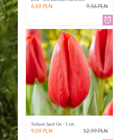
6.69
PLN
9.56
PLN
Tulipan Spot On - 5 szt.
9.09
PLN
12.99
PLN