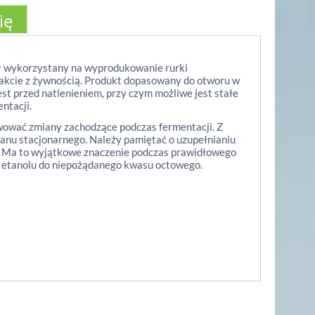
ię
ał wykorzystany na wyprodukowanie rurki
takcie z żywnością. Produkt dopasowany do otworu w
t przed natlenieniem, przy czym możliwe jest stałe
ntacji.
wować zmiany zachodzące podczas fermentacji. Z
tanu stacjonarnego. Należy pamiętać o uzupełnianiu
. Ma to wyjątkowe znaczenie podczas prawidłowego
o etanolu do niepożądanego kwasu octowego.