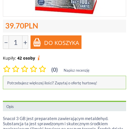
39.70
PLN
−
+
Kupiły:
42 osoby
(0)
Napisz recenzję
Potrzebujesz większej ilości? Zapytaj o ofertę hurtową!
Opis
Snacol 3 GB jest preparatem zawierającym metaldehyd.
Substancja ta jest sprawdzonym i skutecznym środkiem
zwalczającym ślimaki żerujące na naszym terenie. Środek działa