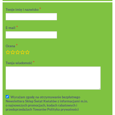
Twoje imię i nazwisko
E-mail
Ocena
Marnie
Dostatecznie
Przeciętnie
Bardzo dobrze
Doskonale!
Twoja wiadomość
Wyrażam zgodę na otrzymywanie bezpłatnego
Newslettera Sklep Świat Kwiatów z informacjami m.in.
o najnowszych promocjach, kodach rabatowych i
przedsprzedażach Towarów Polityka prywatności