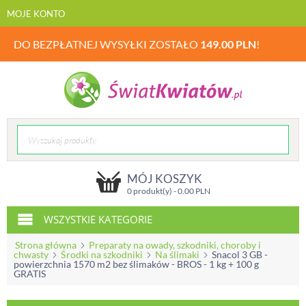
MOJE KONTO
DO BEZPŁATNEJ WYSYŁKI ZOSTAŁO
149.00
PLN
!
MÓJ KOSZYK
0 produkt(y) -
0.00
PLN
WSZYSTKIE KATEGORIE
Strona główna
Preparaty na owady, szkodniki, choroby i
chwasty
Środki na szkodniki
Na ślimaki
Snacol 3 GB -
powierzchnia 1570 m2 bez ślimaków - BROS - 1 kg + 100 g
GRATIS