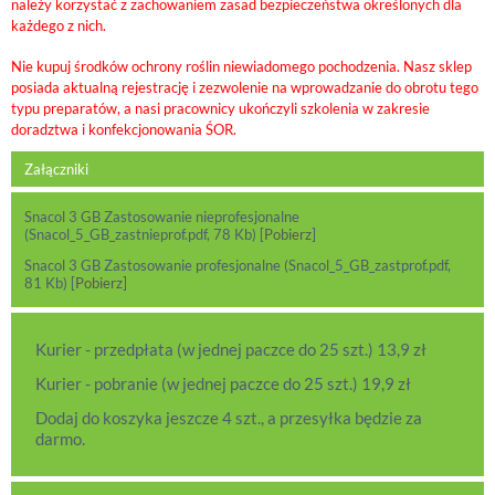
należy korzystać z zachowaniem zasad bezpieczeństwa określonych dla
każdego z nich.
Nie kupuj środków ochrony roślin niewiadomego pochodzenia. Nasz sklep
posiada aktualną rejestrację i zezwolenie na wprowadzanie do obrotu tego
typu preparatów, a nasi pracownicy ukończyli szkolenia w zakresie
doradztwa i konfekcjonowania ŚOR.
Załączniki
Snacol 3 GB Zastosowanie nieprofesjonalne
(Snacol_5_GB_zastnieprof.pdf, 78 Kb) [
Pobierz
]
Snacol 3 GB Zastosowanie profesjonalne (Snacol_5_GB_zastprof.pdf,
81 Kb) [
Pobierz
]
Kurier - przedpłata (w jednej paczce do 25 szt.) 13,9 zł
Kurier - pobranie (w jednej paczce do 25 szt.) 19,9 zł
Dodaj do koszyka jeszcze 4 szt., a przesyłka będzie za
darmo.