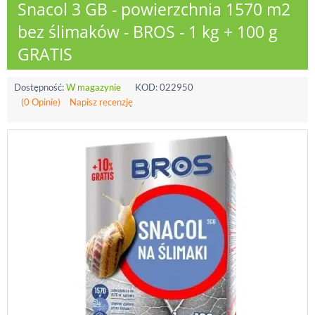
Snacol 3 GB - powierzchnia 1570 m2
bez ślimaków - BROS - 1 kg + 100 g
GRATIS
Dostępność:
W magazynie
KOD:
022950
(0 Opinie)
Napisz recenzję