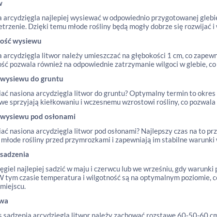
w
 arcydzięgla najlepiej wysiewać w odpowiednio przygotowanej glebie,
trzenie. Dzięki temu młode rośliny będą mogły dobrze się rozwijać i
ość wysiewu
 arcydzięgla litwor należy umieszczać na głębokości 1 cm, co zapew
ść pozwala również na odpowiednie zatrzymanie wilgoci w glebie, co 
 wysiewu do gruntu
iać nasiona arcydzięgla litwor do gruntu? Optymalny termin to okres
e sprzyjają kiełkowaniu i wczesnemu wzrostowi rośliny, co pozwala 
 wysiewu pod osłonami
iać nasiona arcydzięgla litwor pod osłonami? Najlepszy czas na to p
 młode rośliny przed przymrozkami i zapewniają im stabilne warunki
 sadzenia
ęgiel najlepiej sadzić w maju i czerwcu lub we wrześniu, gdy warunki
 W tym czasie temperatura i wilgotność są na optymalnym poziomie, 
miejscu.
awa
 sadzenia arcydzięgla litwor należy zachować rozstawę 60-50-60 cm