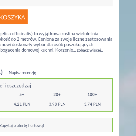
elica officinalis) to wyjątkowa roślina wieloletnia
kość do 2 metrów. Ceniona za swoje liczne zastosowania
tanowi doskonały wybór dla osób poszukujących
bogacenia domowej kuchni. Korzenie...
zobacz więcej..
1)
Napisz recenzję
ej i oszczędzaj
5+
20+
100+
4.21
PLN
3.98
PLN
3.74
PLN
 Zapytaj o ofertę hurtową!