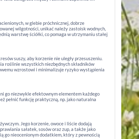
acienionych, w glebie próchnicznej, dobrze
rkowanej wilgotności, unikać należy zastoisk wodnych,
ednią warstwę ściółki, co pomaga w utrzymaniu stałej
resów suszy, aby korzenie nie uległy przesuszeniu.
ia roślinie wszystkich niezbędnych składników
rowemu wzrostowi i minimalizuje ryzyko wystąpienia
zyni go niezwykle efektownym elementem każdego
ż pełnić funkcję praktyczną, np. jako naturalna
żywczym. Jego korzenie, owoce i liście dodają
rawiania sałatek, sosów oraz zup, a także jako
nią go nieocenionym dodatkiem, który z pewnością