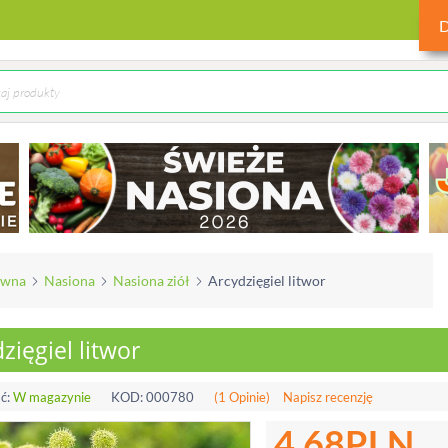
ówna
Nasiona
Nasiona ziół
Arcydzięgiel litwor
zięgiel litwor
ć:
W magazynie
KOD:
000780
(1 Opinie)
Napisz recenzję
4.68
PLN