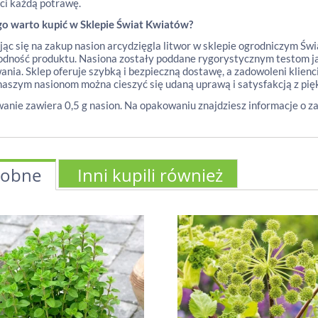
i każdą potrawę.
go warto kupić w Sklepie Świat Kwiatów?
ąc się na zakup nasion arcydzięgla litwor w sklepie ogrodniczym Świ
dność produktu. Nasiona zostały poddane rygorystycznym testom jak
ania. Sklep oferuje szybką i bezpieczną dostawę, a zadowoleni klien
naszym nasionom można cieszyć się udaną uprawą i satysfakcją z pię
nie zawiera 0,5 g nasion. Na opakowaniu znajdziesz informacje o z
obne
Inni kupili również