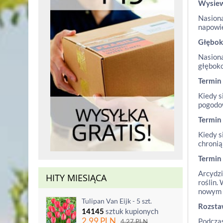
Wysie
Nasiona
napowie
Głębok
Nasiona
głęboko
Termin
Kiedy s
pogodow
Termin
Kiedy s
chronią
Termin
Arcydzi
HITY MIESIĄCA
roślin.
nowym 
Tulipan Van Eijk - 5 szt.
Rozst
14145
sztuk kupionych
2.99
PLN
Podczas
4.27
PLN