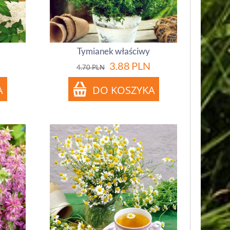
Tymianek właściwy
3.88
PLN
4.70
PLN