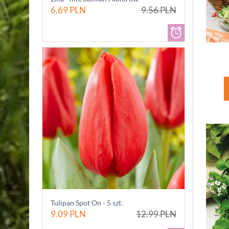
6.69
PLN
9.56
PLN
Tulipan Spot On - 5 szt.
9.09
PLN
12.99
PLN