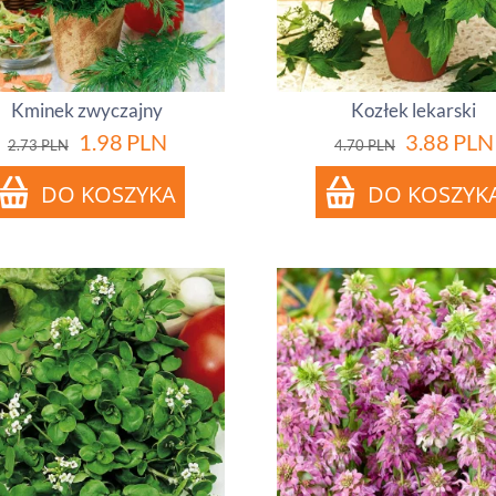
Kminek zwyczajny
Kozłek lekarski
1.98
PLN
3.88
PLN
2.73
PLN
4.70
PLN