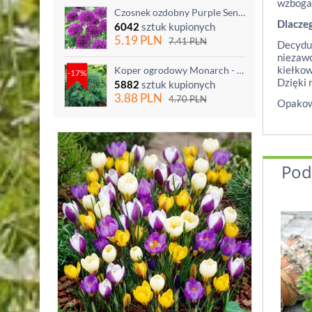
wzbogac
Czosnek ozdobny Purple Sensation - op. 3 szt.
Dlacze
6042
sztuk kupionych
5.19
PLN
7.41
PLN
Decyduj
niezawo
kiełkow
Koper ogrodowy Monarch - po ścięciu odrasta
-17%
Dzięki 
5882
sztuk kupionych
3.88
PLN
4.70
PLN
Opakowa
Pod