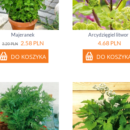
Majeranek
Arcydzięgiel litwor
2.58
PLN
4.68
PLN
3.20
PLN