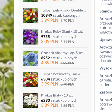
odpowie
Tulipan pełny mix - Double mix - 5 szt.
Stanow
10949
sztuk kupionych
Arcydzi
3.99
PLN
5.70
PLN
przepus
które m
Krokus Ruby Giant - 10 szt.
wilgotn
9755
sztuk kupionych
Upraw
3.09
PLN
5.41
PLN
Arcydzi
Nawożen
Czosnek błękitny - op. 5 szt.
odżywcz
6952
sztuk kupionych
chorób.
4.89
PLN
6.99
PLN
Wysok
Tulipan botaniczny - niski - mix kolorów - 5 szt.
Arcydzi
6304
sztuk kupionych
ogrodu.
3.99
PLN
5.70
PLN
bariera
Zastos
Krokus Biały - 10 szt.
Arcydzi
6290
sztuk kupionych
potrawo
3.89
PLN
5.56
PLN
składni