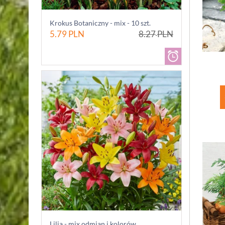
Krokus Botaniczny - mix - 10 szt.
5.79
PLN
8.27
PLN
Lilia - mix odmian i kolorów