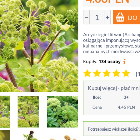
−
+
Arcydzięgiel litwor (Archang
osiągająca imponującą wyso
kulinarne i przemysłowe, s
niebanalnych możliwości wz
Kupiły:
134 osoby
(
Kupuj więcej - płać mni
Ilość
3+
Cena
4.45
PLN
Potrzebujesz większej ilości?