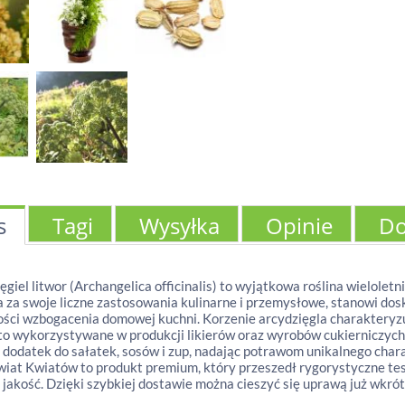
s
Tagi
Wysyłka
Opinie
Do
ęgiel litwor (Archangelica officinalis) to wyjątkowa roślina wielole
 za swoje liczne zastosowania kulinarne i przemysłowe, stanowi do
ści wzbogacenia domowej kuchni. Korzenie arcydzięgla charakteryz
to wykorzystywane w produkcji likierów oraz wyrobów cukierniczych
o dodatek do sałatek, sosów i zup, nadając potrawom unikalnego char
wiat Kwiatów to produkt premium, który przeszedł rygorystyczne test
jakość. Dzięki szybkiej dostawie można cieszyć się uprawą już wkrót