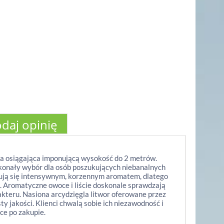
daj opinię
tnia osiągająca imponującą wysokość do 2 metrów.
skonały wybór dla osób poszukujących niebanalnych
ują się intensywnym, korzennym aromatem, dlatego
. Aromatyczne owoce i liście doskonale sprawdzają
akteru. Nasiona arcydzięgla litwor oferowane przez
y jakości. Klienci chwalą sobie ich niezawodność i
ce po zakupie.