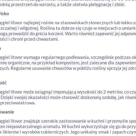
dnią przestrzeń do wzrostu, a także ułatwia pielęgnację i zbiór.
isko
ęgiel litwor najlepiej rośnie na stanowiskach słonecznych lub lekko z
zczalnej i wilgotnej. Roślina ta dobrze się czuje w miejscach o umia
ogą prowadzić do gnicia korzeni. Warto również zapewnić jej odpowi
ości i chroni przed chwastami.
a
ęgiel litwor wymaga regularnego podlewania, szczególnie podczas ok
ie organiczne, na przykład kompostem, jest zalecane dla zapewnien
ych. Regularne usuwanie chwastów w pobliżu rośliny sprzyja jej zd
ość
ęgiel litwor może osiągnąć imponującą wysokość do 2 metrów, co c
 Dzięki swojej okazałości może stanowić doskonałą ozdobę, jak równie
 przeciwwiatrowa.
owanie
ęgiel litwor znajduje szerokie zastosowanie w kuchni i przemyśle spo
m niepowtarzalnego aromatu. W kuchni wykorzystuje się go do przyp
k likierów i wyrobów cukierniczych. Jego unikalny smak i zapach czy