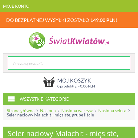
MOJE KONTO
DO BEZPŁATNEJ WYSYŁKI ZOSTAŁO
149.00
PLN
!
MÓJ KOSZYK
0 produkt(y) -
0.00
PLN
WSZYSTKIE KATEGORIE
Strona główna
Nasiona
Nasiona warzyw
Nasiona selera
Seler naciowy Malachit - mięsiste, grube liście
Seler naciowy Malachit - mięsiste,