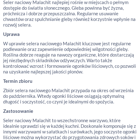
Seler naciowy Malachit najlepiej rośnie w miejscach o pełnym
dostępie do światła słonecznego. Gleba powinna być żyzna,
próchnicza i dobrze przepuszczalna. Regularne usuwanie
chwastów oraz spulchnianie gleby również korzystnie wpłynie na
rozwój selera.
Uprawa
W uprawie selera naciowego Malachit kluczowe jest regularne
podlewanie oraz zapewnienie odpowiedniej wilgotności gleby.
Roślina dobrze reaguje na nawozy organiczne, które dostarczają
jej niezbędnych składników odżywczych. Warto także
kontrolować wzrost i formowanie ogonków liściowych, co pozwoli
na uzyskanie najlepszej jakości plonów.
Termin zbioru
Zbiór selera naciowego Malachit przypada na okres od września
do października. Wtedy ogonki liściowe osiągają optymalną
długość i soczystość, co czyni je idealnymi do spożycia.
Zastosowanie
Seler naciowy Malachit to wszechstronne warzywo, które
idealnie sprawdzi się w każdej kuchni. Doskonale komponuje się z
innymi warzywami w sałatkach i surówkach, jego soczyste ogonki
liściowe można wykorzystać do przygotowania zdrowych soków i