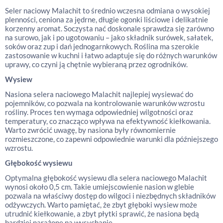
Seler naciowy Malachit to średnio wczesna odmiana o wysokiej
plenności, ceniona za jędrne, długie ogonki liściowe i delikatnie
korzenny aromat. Soczysta nać doskonale sprawdza się zarówno
na surowo, jak i po ugotowaniu – jako składnik surówek, sałatek,
soków oraz zup i dań jednogarnkowych. Roślina ma szerokie
zastosowanie w kuchni i łatwo adaptuje się do różnych warunków
uprawy, co czyni ją chętnie wybieraną przez ogrodników.
Wysiew
Nasiona selera naciowego Malachit najlepiej wysiewać do
pojemników, co pozwala na kontrolowanie warunków wzrostu
rośliny. Proces ten wymaga odpowiedniej wilgotności oraz
temperatury, co znacząco wpływa na efektywność kiełkowania.
Warto zwrócić uwagę, by nasiona były równomiernie
rozmieszczone, co zapewni odpowiednie warunki dla późniejszego
wzrostu.
Głębokość wysiewu
Optymalna głębokość wysiewu dla selera naciowego Malachit
wynosi około 0,5 cm. Takie umiejscowienie nasion w glebie
pozwala na właściwy dostęp do wilgoci i niezbędnych składników
odżywczych. Warto pamiętać, że zbyt głęboki wysiew może
utrudnić kiełkowanie, a zbyt płytki sprawić, że nasiona będą
bardziej narażone na wysychanie.