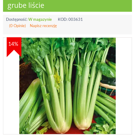
grube liście
Dostępność:
W magazynie
KOD:
003631
(0 Opinie)
Napisz recenzję
14%