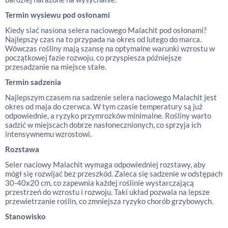
Termin wysiewu pod osłonami
Kiedy siać nasiona selera naciowego Malachit pod osłonami?
Najlepszy czas na to przypada na okres od lutego do marca.
Wówczas rośliny mają szansę na optymalne warunki wzrostu w
początkowej fazie rozwoju, co przyspiesza późniejsze
przesadzanie na miejsce stałe.
Termin sadzenia
Najlepszym czasem na sadzenie selera naciowego Malachit jest
okres od maja do czerwca. W tym czasie temperatury są już
odpowiednie, a ryzyko przymrozków minimalne. Rośliny warto
sadzić w miejscach dobrze nasłonecznionych, co sprzyja ich
intensywnemu wzrostowi.
Rozstawa
Seler naciowy Malachit wymaga odpowiedniej rozstawy, aby
mógł się rozwijać bez przeszkód. Zaleca się sadzenie w odstępach
30-40x20 cm, co zapewnia każdej roślinie wystarczającą
przestrzeń do wzrostu i rozwoju. Taki układ pozwala na lepsze
przewietrzanie roślin, co zmniejsza ryzyko chorób grzybowych.
Stanowisko