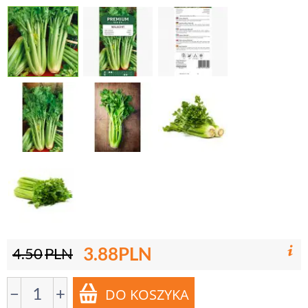
3.88
PLN
4.50
PLN
−
+