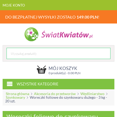
MOJE KONTO
DO BEZPŁATNEJ WYSYŁKI ZOSTAŁO
149.00
PLN
!
MÓJ KOSZYK
0 produkt(y) -
0.00
PLN
WSZYSTKIE KATEGORIE
Strona główna
Akcesoria do przetworów
Wędliniarstwo
Szynkowary
Woreczki foliowe do szynkowaru dużego - 3 kg -
20 szt.
Woreczki foliowe do szynkowaru