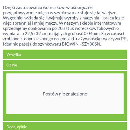
Dzięki zastosowaniu woreczków, własnoręczne
przygotowywanie mięsa w szybkowarze staje się łatwiejsze.
Wygodniej wkłada się i wyjmuje wyroby z naczynia – praca idzie
więc sprawniej i mniej męczy. W naszym sklepie internetowym
sprzedajemy opakowania po 20 sztuk woreczków foliowych o
wymiarach 22,5x32 cm, mających grubość 0,04mm. Są w całości
zrobione z dopuszczonego do kontaktu z żywnością tworzywa PE.
Idealnie pasują do szynkowaru BIOWIN –SZY30SN.
Wysyłka
Opinie
Postów nie znaleziono
Dodaj opinię